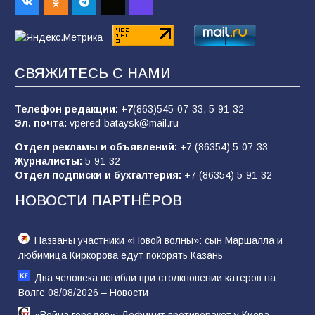
заявления Киева о мобилизации — это
отчаяние, а не разведка
83
02.08.2026
СВЯЖИТЕСЬ С НАМИ
Батайчане вышли в финал Всероссийского
конкурса «Большая перемена»
Телефон редакции:
+7
(863)545-07-33,
5-91-32
Эл. почта:
vpered-bataysk@mail.ru
62
04.08.2026
Отдел рекламы и объявлений:
+7 (86354) 5-07-33
Журналисты:
5-91-32
Отдел подписки и бухгалтерия:
+7 (86354) 5-91-32
Командовал боем до последнего: герой
Евгений Остапенко
НОВОСТИ ПАРТНЁРОВ
62
05.08.2026
Названы участники «Новой волны»: сын Маршалла и
любимица Киркорова едут покорять Казань
Два человека погибли при столкновении катеров на
Волге 08/08/2026 – Новости
«Война городов»: Дефицит противоракет у Киева