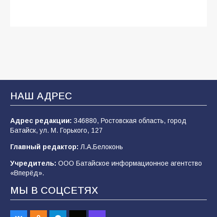
Будет ли мобилизация в России в 2026 году
после выборов: в Госдуме дали ответ
108
06.08.2026
В Батайске продолжаются дорожные работы
НАШ АДРЕС
107
04.08.2026
Адрес редакции:
346880, Ростовская область, город
Батайск, ул. М. Горького, 127
В детском саду № 35 дети освоили
Главный редактор:
Л.А.Белоконь
строительные профессии в ходе
спортивного праздника
Учредитель:
ООО Батайское информационное агентство
«Вперёд».
90
07.08.2026
МЫ В СОЦСЕТЯХ
«Слухами Москву не возьмёшь»: почему