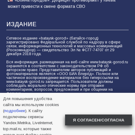
может привести к смене формата СВО
ИЗДАНИЕ
Сетевое издание «bataysk-gorod» (батайск-город)
зарегистрировано Федеральной службой по надзору в сфере
связи, информационных технологий и массовых коммуникаций
(Роскомнадзор) — свидетельство Эл № ФС77-74707 от 29
декабря 2018 года.
Вся информация, размещенная на веб-сайте www.bataysk-gorod.ru
охраняется в соответствии с законодательством РФ об
авторском праве. Представителем авторов публикаций и
фотоматериалов является «ООО БИА Вперёд». Полное или
частичное воспроизведение материалов без гиперссылки на
www.bataysk-gorod.ru запрещается. Пользователи должны
соблюдать морально-этические нормы при отправке
комментариев, вопросов, предложений и при общении на
форуме.
Для повышения удобства
Политика конфиденциальности и защиты информации
сайта мы используем cookies
Согласие на обработку персональных данных с помощью
(
подробнее
). К сайту
сервисов Yandex.Metrika, LiveInternet, top.mail.ru
подключены сервисы
Я СОГЛАСЕН/СОГЛАСНА
Yandex.Metrika, LiveInternet,
© 2005-2026 БИА «ВПЕРЕД»
16+
top.mail.ru, которые также
использует файлы cookie