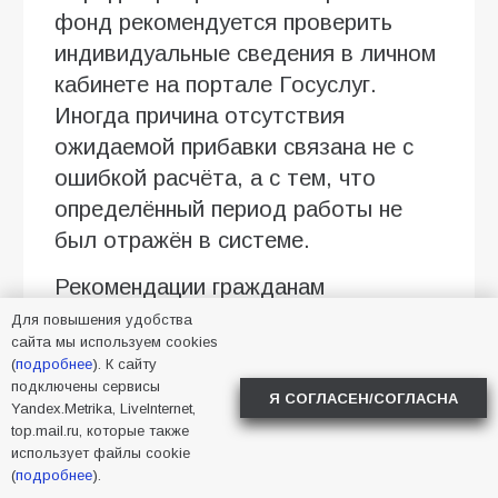
фонд рекомендуется проверить
индивидуальные сведения в личном
кабинете на портале Госуслуг.
Иногда причина отсутствия
ожидаемой прибавки связана не с
ошибкой расчёта, а с тем, что
определённый период работы не
был отражён в системе.
Рекомендации гражданам
Для повышения удобства
Для контроля корректности
сайта мы используем cookies
начислений полезно:
(
подробнее
). К сайту
подключены сервисы
Я СОГЛАСЕН/СОГЛАСНА
регулярно сверять данные в
Yandex.Metrika, LiveInternet,
top.mail.ru, которые также
личном кабинете на портале
использует файлы cookie
Госуслуг;
(
подробнее
).