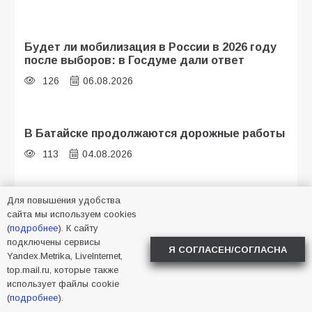
Будет ли мобилизация в России в 2026 году
после выборов: в Госдуме дали ответ
126
06.08.2026
В Батайске продолжаются дорожные работы
113
04.08.2026
Для повышения удобства
Батайск отмечает День строителя
сайта мы используем cookies
110
09.08.2026
(
подробнее
). К сайту
подключены сервисы
Я СОГЛАСЕН/СОГЛАСНА
Yandex.Metrika, LiveInternet,
top.mail.ru, которые также
В детском саду № 35 дети освоили
использует файлы cookie
строительные профессии в ходе
(
подробнее
).
спортивного праздника