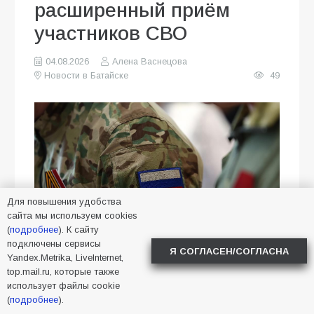
расширенный приём
участников СВО
04.08.2026
Алена Васнецова
Новости в Батайске
49
Для повышения удобства
сайта мы используем cookies
(
подробнее
). К сайту
подключены сервисы
Я СОГЛАСЕН/СОГЛАСНА
Yandex.Metrika, LiveInternet,
В Батайске пройдёт расширенный
top.mail.ru, которые также
использует файлы cookie
приём участников СВО и членов их
(
подробнее
).
семей