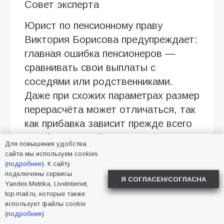
Совет эксперта
Юрист по пенсионному праву
Виктория Борисова предупреждает:
главная ошибка пенсионеров —
сравнивать свои выплаты с
соседями или родственниками.
Даже при схожих параметрах размер
перерасчёта может отличаться, так
как прибавка зависит прежде всего
от официальной зарплаты и
Для повышения удобства
количества сформированных
сайта мы используем cookies
коэффициентов.
(
подробнее
). К сайту
подключены сервисы
Я СОГЛАСЕН/СОГЛАСНА
Yandex.Metrika, LiveInternet,
Перед обращением в Социальный
top.mail.ru, которые также
фонд рекомендуется проверить
использует файлы cookie
индивидуальные сведения в личном
(
подробнее
).