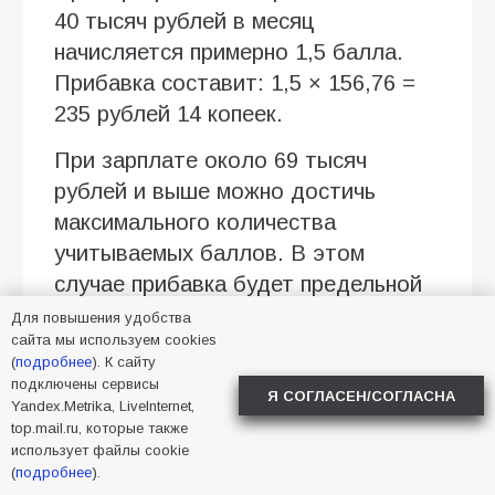
40 тысяч рублей в месяц
начисляется примерно 1,5 балла.
Прибавка составит: 1,5 × 156,76 =
235 рублей 14 копеек.
При зарплате около 69 тысяч
рублей и выше можно достичь
максимального количества
учитываемых баллов. В этом
случае прибавка будет предельной
— 470 рублей 28 копеек.
Для повышения удобства
сайта мы используем cookies
Именно поэтому два пенсионера с
(
подробнее
). К сайту
подключены сервисы
одинаковым возрастом и похожим
Я СОГЛАСЕН/СОГЛАСНА
Yandex.Metrika, LiveInternet,
стажем могут получить разную
top.mail.ru, которые также
прибавку.
использует файлы cookie
(
подробнее
).