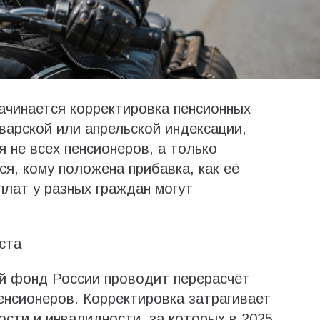
начинается корректировка пенсионных
варской или апрельской индексации,
 не всех пенсионеров, а только
я, кому положена прибавка, как её
плат у разных граждан могут
ста
ый фонд России проводит перерасчёт
нсионеров. Корректировка затрагивает
ости и инвалидности, за которых в 2025