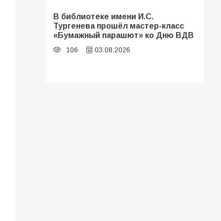
В библиотеке имени И.С.
Тургенева прошёл мастер-класс
«Бумажный парашют» ко Дню ВДВ
106
03.08.2026
В Батайске оценили готовность
школ к сентябрю
101
31.07.2026
Батайские школьники стали
частью образовательного
кластера
98
05.08.2026
В Батайске продолжаются