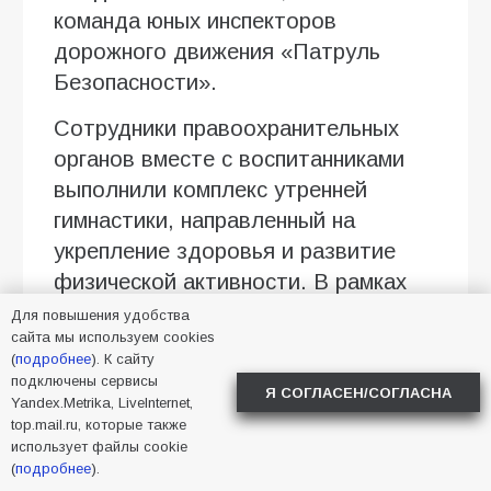
команда юных инспекторов
дорожного движения «Патруль
Безопасности».
Сотрудники правоохранительных
органов вместе с воспитанниками
выполнили комплекс утренней
гимнастики, направленный на
укрепление здоровья и развитие
физической активности. В рамках
мероприятия был организован
Для повышения удобства
сайта мы используем cookies
тематический флешмоб,
(
подробнее
). К сайту
приуроченный ко Дню рождения
подключены сервисы
Я СОГЛАСЕН/СОГЛАСНА
светофора. В игровой форме дети
Yandex.Metrika, LiveInternet,
top.mail.ru, которые также
закрепили знания правил дорожного
использует файлы cookie
движения, изучили значение
(
подробнее
).