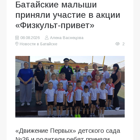
Батайские малыши
приняли участие в акции
«Физкульт-привет»
08.08.2026
Алена Васнецова
Новости в Батайске
2
«Движение Первых» детского сада
№26 и родители ребят приняли