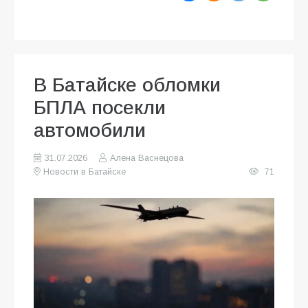
В Батайске обломки
БПЛА посекли
автомобили
31.07.2026
Алена Васнецова
Новости в Батайске
71