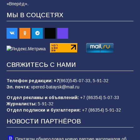
«Вперёд».
МЫ В СОЦСЕТЯХ
«Слухами Москву не возьмёшь»: почему
заявления Киева о мобилизации — это
отчаяние, а не разведка
81
02.08.2026
СВЯЖИТЕСЬ С НАМИ
В детском саду № 35 дети освоили
строительные профессии в ходе
спортивного праздника
Телефон редакции:
+7
(863)545-07-33,
5-91-32
Эл. почта:
vpered-bataysk@mail.ru
75
07.08.2026
Отдел рекламы и объявлений:
+7 (86354) 5-07-33
Журналисты:
5-91-32
Отдел подписки и бухгалтерия:
+7 (86354) 5-91-32
Морской квест в детском саду: как
воспитанники спасали Нептуна
НОВОСТИ ПАРТНЁРОВ
74
01.08.2026
Пентагон обнародовал новую партию материалов об