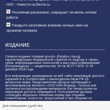
НЛО - Новости на Вести.ru
Россиянам рассказали, сокращает ли жизнь ночная
работа
Раскрыто негативное влияние ночных смен на
организм человека
ИЗДАНИЕ
Сетевое издание «bataysk-gorod» (батайск-город)
зарегистрировано Федеральной службой по надзору в сфере
связи, информационных технологий и массовых коммуникаций
(Роскомнадзор) — свидетельство Эл № ФС77-74707 от 29
декабря 2018 года.
Вся информация, размещенная на веб-сайте www.bataysk-gorod.ru
охраняется в соответствии с законодательством РФ об
авторском праве. Представителем авторов публикаций и
фотоматериалов является «ООО БИА Вперёд». Полное или
частичное воспроизведение материалов без гиперссылки на
www.bataysk-gorod.ru запрещается. Пользователи должны
соблюдать морально-этические нормы при отправке
комментариев, вопросов, предложений и при общении на
форуме.
Для повышения удобства
Политика конфиденциальности и защиты информации