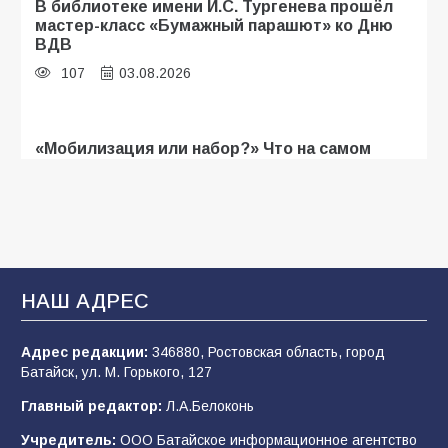
В библиотеке имени И.С. Тургенева прошёл
мастер-класс «Бумажный парашют» ко Дню
ВДВ
107
03.08.2026
«Мобилизация или набор?» Что на самом
деле происходит в армии России в августе
2026 года
103
03.08.2026
В Батайске продолжаются дорожные работы
НАШ АДРЕС
101
04.08.2026
Адрес редакции:
346880, Ростовская область, город
Батайск, ул. М. Горького, 127
Будет ли мобилизация в России в 2026 году
Главный редактор:
Л.А.Белоконь
после выборов: в Госдуме дали ответ
Учредитель:
ООО Батайское информационное агентство
98
06.08.2026