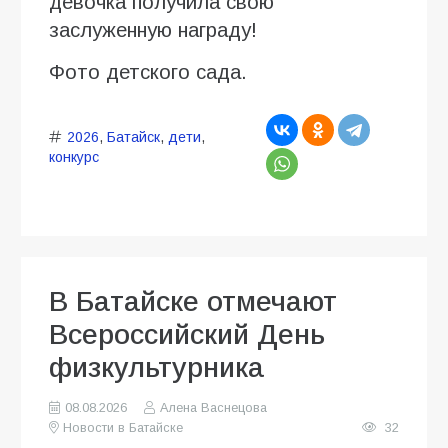
девочка получила свою
заслуженную награду!
Фото детского сада.
2026
,
Батайск
,
дети
,
конкурс
В Батайске отмечают
Всероссийский День
физкультурника
08.08.2026
Алена Васнецова
Новости в Батайске
32