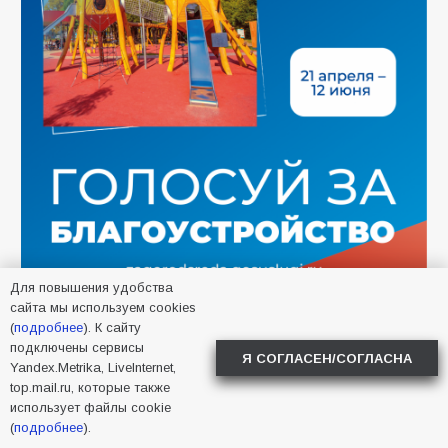
Для повышения удобства
САМОЕ ЧИТАЕМОЕ
сайта мы используем cookies
(
подробнее
). К сайту
подключены сервисы
Я СОГЛАСЕН/СОГЛАСНА
Батайчане привезли 20 наград с областных
Yandex.Metrika, LiveInternet,
соревнований
top.mail.ru, которые также
использует файлы cookie
174
06.08.2026
(
подробнее
).