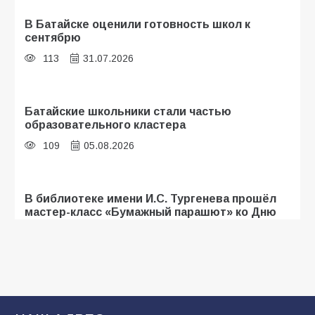
В Батайске оценили готовность школ к
сентябрю
113
31.07.2026
Батайские школьники стали частью
образовательного кластера
109
05.08.2026
В библиотеке имени И.С. Тургенева прошёл
мастер-класс «Бумажный парашют» ко Дню
ВДВ
107
03.08.2026
«Мобилизация или набор?» Что на самом
деле происходит в армии России в августе