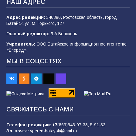
НАШ АДРЕС
2026 года
102
03.08.2026
Адрес редакции:
346880, Ростовская область, город
Батайск, ул. М. Горького, 127
Главный редактор:
Л.А.Белоконь
В Батайске продолжаются дорожные работы
Учредитель:
ООО Батайское информационное агентство
99
04.08.2026
«Вперёд».
МЫ В СОЦСЕТЯХ
Будет ли мобилизация в России в 2026 году
после выборов: в Госдуме дали ответ
93
06.08.2026
«Пургу нести — не поля переходить»: почему
СВЯЖИТЕСЬ С НАМИ
заявления о мобилизации — это
пропагандистский вброс
Телефон редакции:
+7
(863)545-07-33,
5-91-32
85
01.08.2026
Эл. почта:
vpered-bataysk@mail.ru