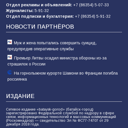
Отдел рекламы и объявлений:
+7 (86354) 5-07-33
Журналисты:
5-91-32
«Слухами Москву не возьмёшь»: почему
Отдел подписки и бухгалтерия:
+7 (86354) 5-91-32
заявления Киева о мобилизации — это
отчаяние, а не разведка
НОВОСТИ ПАРТНЁРОВ
81
02.08.2026
Муж и жена попытались совершить суицид,
предупредив оперативные службы
Премьер Литвы осадил министра обороны из-за
страшилок о России
На горнолыжном курорте Шамони во Франции погибла
россиянка
ИЗДАНИЕ
Сетевое издание «bataysk-gorod» (батайск-город)
зарегистрировано Федеральной службой по надзору в сфере
связи, информационных технологий и массовых коммуникаций
(Роскомнадзор) — свидетельство Эл № ФС77-74707 от 29
декабря 2018 года.