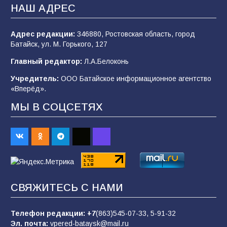
В Батайске продолжаются дорожные работы
НАШ АДРЕС
106
04.08.2026
Адрес редакции:
346880, Ростовская область, город
Батайск, ул. М. Горького, 127
Будет ли мобилизация в России в 2026 году
Главный редактор:
Л.А.Белоконь
после выборов: в Госдуме дали ответ
Учредитель:
ООО Батайское информационное агентство
105
06.08.2026
«Вперёд».
МЫ В СОЦСЕТЯХ
В детском саду № 35 дети освоили
строительные профессии в ходе
спортивного праздника
89
07.08.2026
СВЯЖИТЕСЬ С НАМИ
«Слухами Москву не возьмёшь»: почему
заявления Киева о мобилизации — это
отчаяние, а не разведка
Телефон редакции:
+7
(863)545-07-33,
5-91-32
Эл. почта:
vpered-bataysk@mail.ru
83
02.08.2026