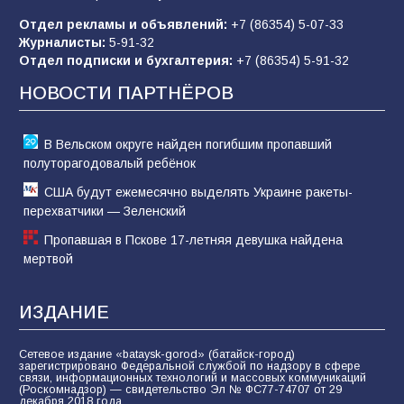
Отдел рекламы и объявлений:
+7 (86354) 5-07-33
Журналисты:
5-91-32
Отдел подписки и бухгалтерия:
+7 (86354) 5-91-32
Батайчане вышли в финал Всероссийского
конкурса «Большая перемена»
НОВОСТИ ПАРТНЁРОВ
61
04.08.2026
В Вельском округе найден погибшим пропавший
полуторагодовалый ребёнок
США будут ежемесячно выделять Украине ракеты-
перехватчики — Зеленский
Пропавшая в Пскове 17-летняя девушка найдена
мертвой
ИЗДАНИЕ
Сетевое издание «bataysk-gorod» (батайск-город)
зарегистрировано Федеральной службой по надзору в сфере
связи, информационных технологий и массовых коммуникаций
(Роскомнадзор) — свидетельство Эл № ФС77-74707 от 29
декабря 2018 года.