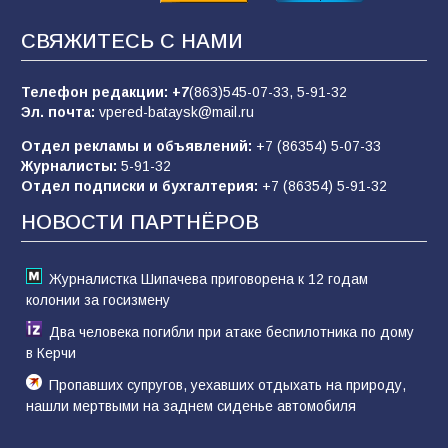
СВЯЖИТЕСЬ С НАМИ
Морской квест в детском саду: как
воспитанники спасали Нептуна
Телефон редакции:
+7
(863)545-07-33,
5-91-32
74
01.08.2026
Эл. почта:
vpered-bataysk@mail.ru
Отдел рекламы и объявлений:
+7 (86354) 5-07-33
Журналисты:
5-91-32
В детском саду № 35 дети освоили
Отдел подписки и бухгалтерия:
+7 (86354) 5-91-32
строительные профессии в ходе
спортивного праздника
НОВОСТИ ПАРТНЁРОВ
66
07.08.2026
Журналистка Шипачева приговорена к 12 годам
колонии за госизмену
Два человека погибли при атаке беспилотника по дому
в Керчи
Пропавших супругов, уехавших отдыхать на природу,
нашли мертвыми на заднем сиденье автомобиля