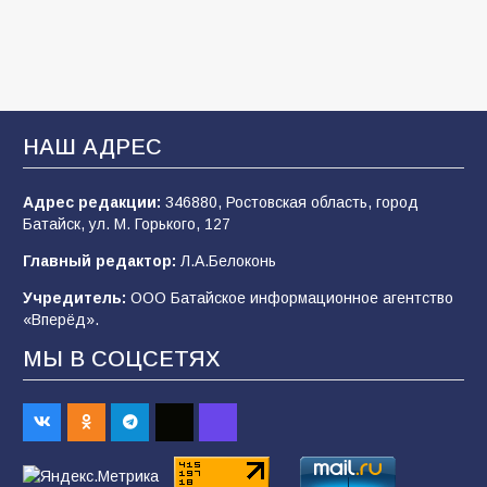
деле происходит в армии России в августе
2026 года
103
03.08.2026
В Батайске продолжаются дорожные работы
НАШ АДРЕС
101
04.08.2026
Адрес редакции:
346880, Ростовская область, город
Батайск, ул. М. Горького, 127
Будет ли мобилизация в России в 2026 году
Главный редактор:
Л.А.Белоконь
после выборов: в Госдуме дали ответ
Учредитель:
ООО Батайское информационное агентство
98
06.08.2026
«Вперёд».
МЫ В СОЦСЕТЯХ
«Слухами Москву не возьмёшь»: почему
заявления Киева о мобилизации — это
отчаяние, а не разведка
81
02.08.2026