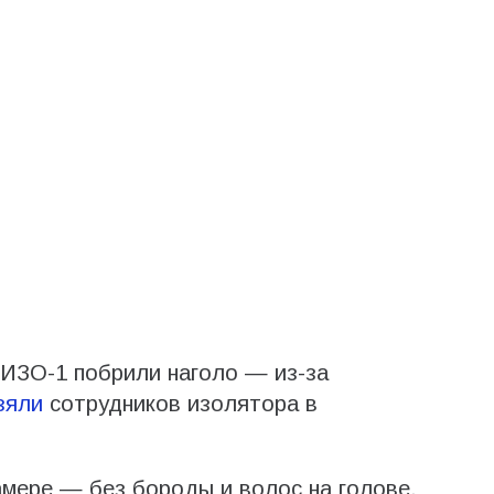
СИЗО-1 побрили наголо — из-за
зяли
сотрудников изолятора в
мере — без бороды и волос на голове.