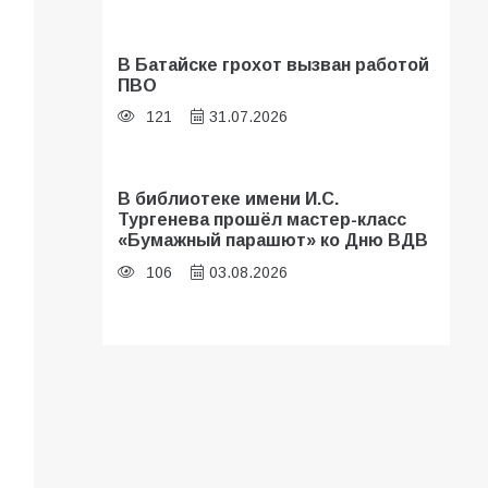
В Батайске грохот вызван работой
ПВО
121
31.07.2026
В библиотеке имени И.С.
Тургенева прошёл мастер-класс
«Бумажный парашют» ко Дню ВДВ
106
03.08.2026
В Батайске оценили готовность
школ к сентябрю
101
31.07.2026