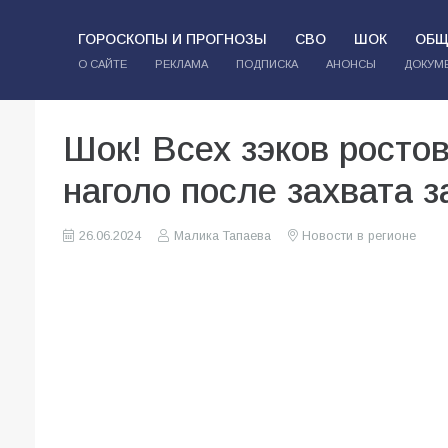
ГОРОСКОПЫ И ПРОГНОЗЫ
СВО
ШОК
ОБЩ
О САЙТЕ
РЕКЛАМА
ПОДПИСКА
АНОНСЫ
ДОКУМ
Шок! Всех зэков росто
наголо после захвата 
26.06.2024
Малика Тапаева
Новости в регионе