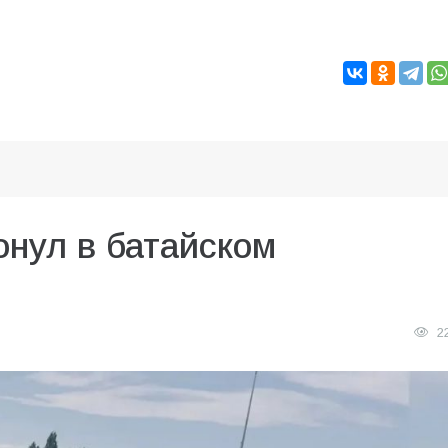
онул в батайском
2