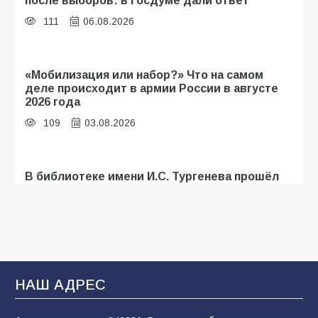
после выборов: в Госдуме дали ответ
111
06.08.2026
«Мобилизация или набор?» Что на самом
деле происходит в армии России в августе
2026 года
109
03.08.2026
В библиотеке имени И.С. Тургенева прошёл
мастер-класс «Бумажный парашют» ко Дню
ВДВ
109
03.08.2026
В Батайске продолжаются дорожные работы
НАШ АДРЕС
107
04.08.2026