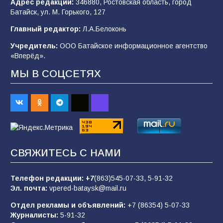
Адрес редакции:
346880, Ростовская область, город
Батайск, ул. М. Горького, 127
В детском саду № 35 дети освоили
Главный редактор:
Л.А.Белоконь
строительные профессии в ходе
спортивного праздника
Учредитель:
ООО Батайское информационное агентство
«Вперёд».
90
07.08.2026
МЫ В СОЦСЕТЯХ
Командовал боем до последнего: герой
Евгений Остапенко
62
05.08.2026
СВЯЖИТЕСЬ С НАМИ
Батайчане вышли в финал Всероссийского
конкурса «Большая перемена»
Телефон редакции:
+7
(863)545-07-33,
5-91-32
62
04.08.2026
Эл. почта:
vpered-bataysk@mail.ru
Отдел рекламы и объявлений:
+7 (86354) 5-07-33
Журналисты:
5-91-32
В детском саду № 17 прошёл конкурс «Мини-