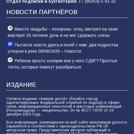
Отдел подписки и бухгалтерия:
+7 (86354) 5-91-32
Мисс»
НОВОСТИ ПАРТНЁРОВ
53
08.08.2026
Вместо свадьбы – похороны: отец смотрел на свою
мертвую 16-летнюю дочь и не мог сдержать слезы
Пытался спасти друга и погиб с ним: два подростка
утонули в реке 08/08/2026 – Новости
Ребенок просто холерик или у него СДВГ? Простые
тесты, которые помогут разобраться
ИЗДАНИЕ
Сетевое издание «bataysk-gorod» (батайск-город)
зарегистрировано Федеральной службой по надзору в сфере
связи, информационных технологий и массовых коммуникаций
(Роскомнадзор) — свидетельство Эл № ФС77-74707 от 29
декабря 2018 года.
Вся информация, размещенная на веб-сайте www.bataysk-gorod.ru
охраняется в соответствии с законодательством РФ об
авторском праве. Представителем авторов публикаций и
фотоматериалов является «ООО БИА Вперёд». Полное или