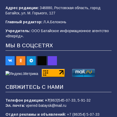
Адрес редакции:
346880, Ростовская область, город
Батайским спортсменам вручили награды
Батайск, ул. М. Горького, 127
75
08.08.2026
Главный редактор:
Л.А.Белоконь
Учредитель:
ООО Батайское информационное агентство
«Вперёд».
В библиотеке имени М.Ю. Лермонтова
состоялось литературно-творческое
МЫ В СОЦСЕТЯХ
мероприятие для юных читателей «Читаем
сказку, рисуем в красках»
65
07.08.2026
Командовал боем до последнего: герой
Евгений Остапенко
СВЯЖИТЕСЬ С НАМИ
65
05.08.2026
Телефон редакции:
+7
(863)545-07-33,
5-91-32
Эл. почта:
vpered-bataysk@mail.ru
Батайчане вышли в финал Всероссийского
конкурса «Большая перемена»
Отдел рекламы и объявлений:
+7 (86354) 5-07-33