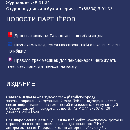
64
04.08.2026
Журналисты:
5-91-32
Отдел подписки и бухгалтерия:
+7 (86354) 5-91-32
НОВОСТИ ПАРТНЁРОВ
Дроны атаковали Татарстан — погибли люди
Нижнекамск подвергся массированной атаке ВСУ, есть
погибшие
Правило трех месяцев для пенсионеров: чего ждать
тем, кому приходит пенсия на карту
ИЗДАНИЕ
Сетевое издание «bataysk-gorod» (батайск-город)
зарегистрировано Федеральной службой по надзору в сфере
связи, информационных технологий и массовых коммуникаций
(Роскомнадзор) — свидетельство Эл № ФС77-74707 от 29
декабря 2018 года.
Вся информация, размещенная на веб-сайте www.bataysk-gorod.ru
охраняется в соответствии с законодательством РФ об
авторском праве. Представителем авторов публикаций и