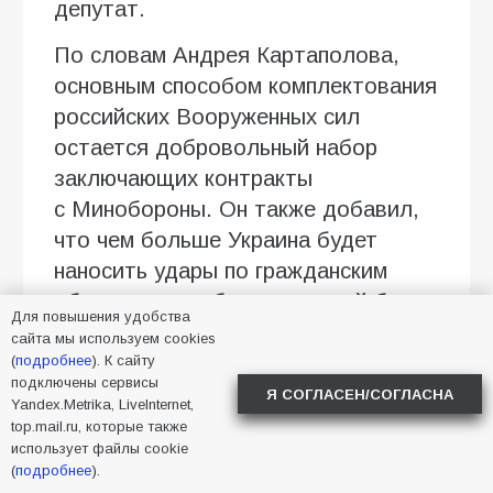
депутат.
По словам Андрея Картаполова,
основным способом комплектования
российских Вооруженных сил
остается добровольный набор
заключающих контракты
с Минобороны. Он также добавил,
что чем больше Украина будет
наносить удары по гражданским
объектам, тем больше людей будут
Для повышения удобства
приходить в военкоматы для
сайта мы используем cookies
заключения контрактов
(
подробнее
). К сайту
подключены сервисы
с ведомством.
Я СОГЛАСЕН/СОГЛАСНА
Yandex.Metrika, LiveInternet,
top.mail.ru, которые также
22 июля Госдума России
использует файлы cookie
приняла в третьем чтении закон,
(
подробнее
).