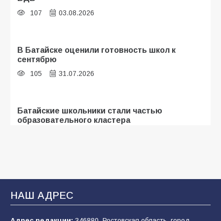
107
03.08.2026
В Батайске оценили готовность школ к
сентябрю
105
31.07.2026
Батайские школьники стали частью
образовательного кластера
103
05.08.2026
«Мобилизация или набор?» Что на самом
деле происходит в армии России в августе
2026 года
НАШ АДРЕС
97
03.08.2026
Адрес редакции:
346880, Ростовская область, город