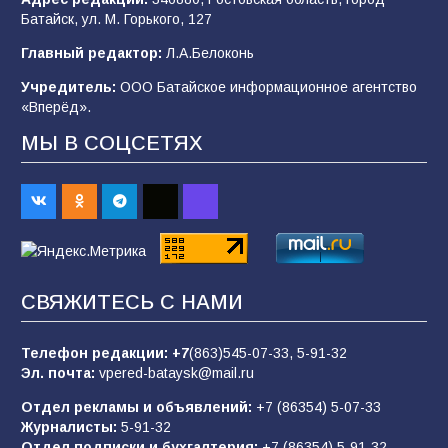
Батайск, ул. М. Горького, 127
В Батайске продолжаются дорожные работы
Главный редактор:
Л.А.Белоконь
97
04.08.2026
Учредитель:
ООО Батайское информационное агентство
«Вперёд».
МЫ В СОЦСЕТЯХ
«Пургу нести — не поля переходить»: почему
заявления о мобилизации — это
пропагандистский вброс
84
01.08.2026
«Слухами Москву не возьмёшь»: почему
СВЯЖИТЕСЬ С НАМИ
заявления Киева о мобилизации — это
отчаяние, а не разведка
Телефон редакции:
+7
(863)545-07-33,
5-91-32
80
02.08.2026
Эл. почта:
vpered-bataysk@mail.ru
Отдел рекламы и объявлений:
+7 (86354) 5-07-33
Журналисты:
5-91-32
В России ответили на заявления Зеленского о
Отдел подписки и бухгалтерия:
+7 (86354) 5-91-32