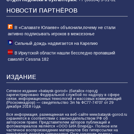
новой мобилизации
НОВОСТИ ПАРТНЁРОВ
74
31.07.2026
В «Салавате Юлаеве» объяснили,почему не стали
активно подписывать игроков в межсезонье
Сильный дождь надвигается на Карелию
В Иркутской области нашли бесследно пропавший
самолёт Cessna 182
ИЗДАНИЕ
Сетевое издание «bataysk-gorod» (батайск-город)
зарегистрировано Федеральной службой по надзору в сфере
связи, информационных технологий и массовых коммуникаций
(Роскомнадзор) — свидетельство Эл № ФС77-74707 от 29
декабря 2018 года.
Вся информация, размещенная на веб-сайте www.bataysk-gorod.ru
охраняется в соответствии с законодательством РФ об
авторском праве. Представителем авторов публикаций и
фотоматериалов является «ООО БИА Вперёд». Полное или
частичное воспроизведение материалов без гиперссылки на