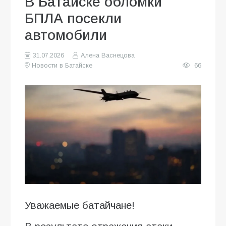
В Батайске обломки
БПЛА посекли
автомобили
31.07.2026
Алена Васнецова
Новости в Батайске
66
Уважаемые батайчане!