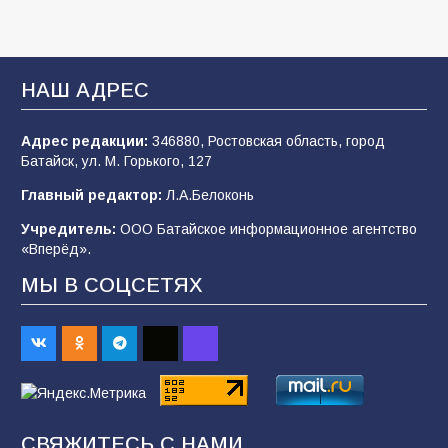
В Батайске продолжаются дорожные работы
93
04.08.2026
НАШ АДРЕС
Адрес редакции:
346880, Ростовская область, город
«Мобилизация или набор?» Что на самом
Батайск, ул. М. Горького, 127
деле происходит в армии России в августе
2026 года
Главный редактор:
Л.А.Белоконь
93
03.08.2026
Учредитель:
ООО Батайское информационное агентство
«Вперёд».
МЫ В СОЦСЕТЯХ
Батайские школьники стали частью
образовательного кластера
88
05.08.2026
«Пургу нести — не поля переходить»: почему
заявления о мобилизации — это
СВЯЖИТЕСЬ С НАМИ