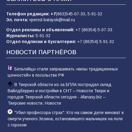
пропагандистский вброс
83
01.08.2026
Телефон редакции:
+7
(863)545-07-33,
5-91-32
Эл. почта:
vpered-bataysk@mail.ru
Отдел рекламы и объявлений:
+7 (86354) 5-07-33
«Слухами Москву не возьмёшь»: почему
Журналисты:
5-91-32
заявления Киева о мобилизации — это
Отдел подписки и бухгалтерия:
+7 (86354) 5-91-32
отчаяние, а не разведка
НОВОСТИ ПАРТНЁРОВ
79
02.08.2026
Бельгийцы стали запрашивать «визы традиционных
ценностей» в посольстве РФ
В Тверской области из-за БПЛА пострадал склад
Вайлдберриз и постройки в СНТ – Новости Твери и
городов Тверской области сегодня - Afanasy.biz –
Тверские новости. Новости
"Убил профессора страх": Кто на самом деле виноват в
смерти ученого Зезина, остановившего мальчишек на поле
с горохом