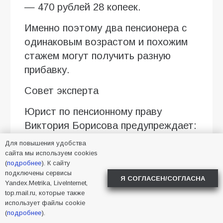
— 470 рублей 28 копеек.
Именно поэтому два пенсионера с
одинаковым возрастом и похожим
стажем могут получить разную
прибавку.
Совет эксперта
Юрист по пенсионному праву
Виктория Борисова предупреждает:
главная ошибка пенсионеров —
Для повышения удобства
сравнивать свои выплаты с
сайта мы используем cookies
(
подробнее
). К сайту
соседями или родственниками.
подключены сервисы
Я СОГЛАСЕН/СОГЛАСНА
Даже при схожих параметрах размер
Yandex.Metrika, LiveInternet,
top.mail.ru, которые также
перерасчёта может отличаться, так
использует файлы cookie
как прибавка зависит прежде всего
(
подробнее
).
от официальной зарплаты и