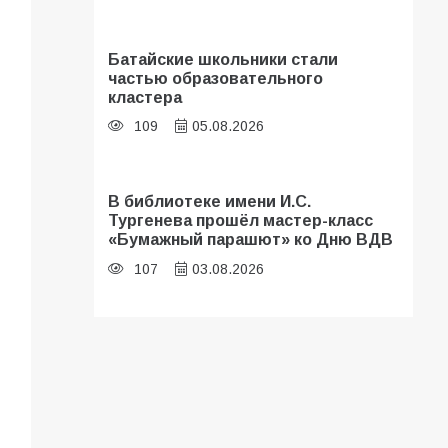
Батайские школьники стали
частью образовательного
кластера
109
05.08.2026
В библиотеке имени И.С.
Тургенева прошёл мастер-класс
«Бумажный парашют» ко Дню ВДВ
107
03.08.2026
«Мобилизация или набор?» Что на
самом деле происходит в армии
России в августе 2026 года
102
03.08.2026