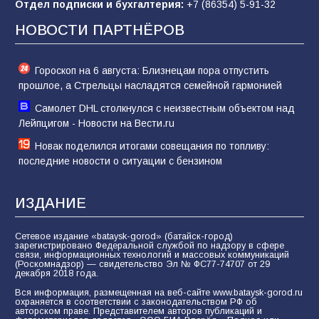
Отдел подписки и бухгалтерия:
+7 (86354) 5-91-32
новой мобилизации
НОВОСТИ ПАРТНЁРОВ
73
31.07.2026
Гороскоп на 6 августа: Близнецам пора отпустить
прошлое, а Стрельцы насладятся семейной гармонией
Самолет DHL столкнулся с неизвестным объектом над
Лейпцигом - Новости на Вести.ru
Новак поделился итогами совещания по топливу:
последние новости о ситуации с бензином
ИЗДАНИЕ
Сетевое издание «bataysk-gorod» (батайск-город)
зарегистрировано Федеральной службой по надзору в сфере
связи, информационных технологий и массовых коммуникаций
(Роскомнадзор) — свидетельство Эл № ФС77-74707 от 29
декабря 2018 года.
Вся информация, размещенная на веб-сайте www.bataysk-gorod.ru
охраняется в соответствии с законодательством РФ об
авторском праве. Представителем авторов публикаций и