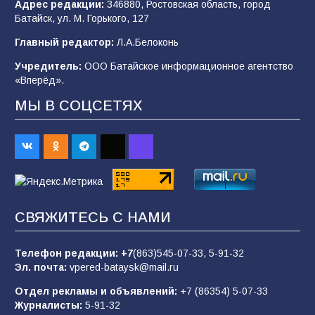
Адрес редакции:
346880, Ростовская область, город
«Мобилизация или набор?» Что на самом
Батайск, ул. М. Горького, 127
деле происходит в армии России в августе
2026 года
Главный редактор:
Л.А.Белоконь
92
03.08.2026
Учредитель:
ООО Батайское информационное агентство
«Вперёд».
МЫ В СОЦСЕТЯХ
«Пургу нести — не поля переходить»: почему
заявления о мобилизации — это
пропагандистский вброс
83
01.08.2026
«Слухами Москву не возьмёшь»: почему
СВЯЖИТЕСЬ С НАМИ
заявления Киева о мобилизации — это
отчаяние, а не разведка
Телефон редакции:
+7
(863)545-07-33,
5-91-32
79
02.08.2026
Эл. почта:
vpered-bataysk@mail.ru
Отдел рекламы и объявлений:
+7 (86354) 5-07-33
Журналисты:
5-91-32
В России ответили на заявления Зеленского о