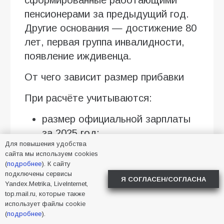
пенсионерами за предыдущий год.
Другие основания — достижение 80
лет, первая группа инвалидности,
появление иждивенца.
От чего зависит размер прибавки
При расчёте учитываются:
размер официальной зарплаты
за 2025 год;
Для повышения удобства
сумма перечисленных страховых
сайта мы используем cookies
взносов;
(
подробнее
). К сайту
подключены сервисы
Я СОГЛАСЕН/СОГЛАСНА
количество сформированных
Yandex.Metrika, LiveInternet,
top.mail.ru, которые также
пенсионных коэффициентов;
использует файлы cookie
стоимость одного балла в 2026
(
подробнее
).