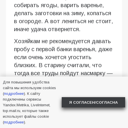
собирать ягоды, варить варенье,
делать заготовки на зиму, копаться
в огороде. А вот лениться не стоит,
иначе удача отвернется.
Хозяйкам не рекомендуется давать
пробу с первой банки варенья, даже
если очень хочется угостить
близких. В старину считали, что
тогда все труды пойдут насмарку —
заготовки испортятся. При этом
Для повышения удобства
сайта мы используем cookies
жадничать или отказывать в
(
подробнее
). К сайту
помощи в праздник категорически
подключены сервисы
Я СОГЛАСЕН/СОГЛАСНА
нельзя. Чем щедрее будут хозяева,
Yandex.Metrika, LiveInternet,
top.mail.ru, которые также
тем благополучнее сложится год.
использует файлы cookie
(
подробнее
).
Фото сгенерировано ИИ.