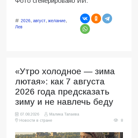
Фото сгенерировано ИИ.
2026
,
август
,
желание
,
Лев
«Утро холодное — зима
лютая»: как 7 августа
2026 года предсказать
зиму и не навлечь беду
07.08.2026
Малика Тапаева
Новости в стране
8