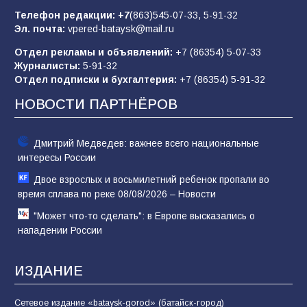
отчаяние, а не разведка
Телефон редакции:
+7
(863)545-07-33,
5-91-32
Эл. почта:
vpered-bataysk@mail.ru
83
02.08.2026
Отдел рекламы и объявлений:
+7 (86354) 5-07-33
Журналисты:
5-91-32
Отдел подписки и бухгалтерия:
+7 (86354) 5-91-32
Батайчане вышли в финал Всероссийского
конкурса «Большая перемена»
НОВОСТИ ПАРТНЁРОВ
61
04.08.2026
Дмитрий Медведев: важнее всего национальные
интересы России
Двое взрослых и восьмилетний ребенок пропали во
время сплава по реке 08/08/2026 – Новости
"Может что-то сделать": в Европе высказались о
нападении России
ИЗДАНИЕ
Сетевое издание «bataysk-gorod» (батайск-город)