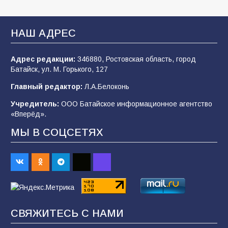
В Батайске продолжаются дорожные работы
НАШ АДРЕС
106
04.08.2026
Адрес редакции:
346880, Ростовская область, город
Батайск, ул. М. Горького, 127
Будет ли мобилизация в России в 2026 году
Главный редактор:
Л.А.Белоконь
после выборов: в Госдуме дали ответ
Учредитель:
ООО Батайское информационное агентство
103
06.08.2026
«Вперёд».
МЫ В СОЦСЕТЯХ
В детском саду № 35 дети освоили
строительные профессии в ходе
спортивного праздника
89
07.08.2026
СВЯЖИТЕСЬ С НАМИ
«Слухами Москву не возьмёшь»: почему
заявления Киева о мобилизации — это