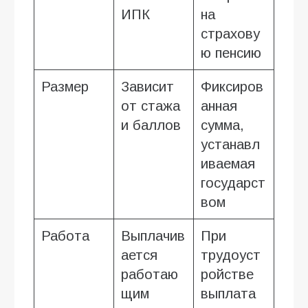
ИПК
на
страхову
ю пенсию
Размер
Зависит
Фиксиров
от стажа
анная
и баллов
сумма,
устанавл
иваемая
государст
вом
Работа
Выплачив
При
ается
трудоуст
работаю
ройстве
щим
выплата