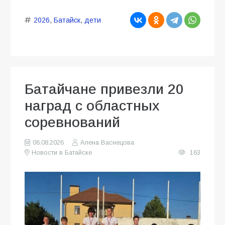
2026
,
Батайск
,
дети
Батайчане привезли 20
наград с областных
соревнований
06.08.2026
Алена Васнецова
Новости в Батайске
163