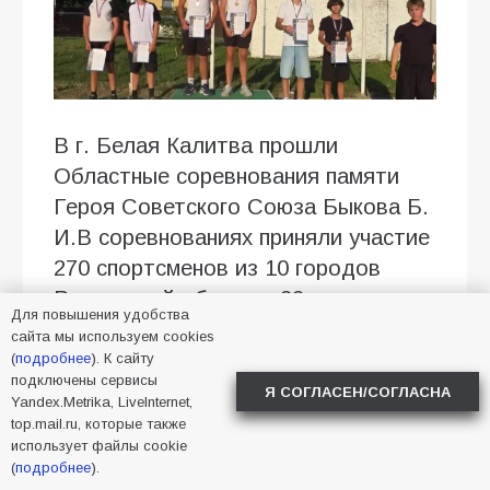
В г. Белая Калитва прошли
Областные соревнования памяти
Героя Советского Союза Быкова Б.
И.В соревнованиях приняли участие
270 спортсменов из 10 городов
Ростовской области, 22 спортсмена
Для повышения удобства
из Спортивной школы города
сайта мы используем cookies
Батайска.
(
подробнее
). К сайту
подключены сервисы
Я СОГЛАСЕН/СОГЛАСНА
Yandex.Metrika, LiveInternet,
Соревнования проходили в трех
top.mail.ru, которые также
возрастных группах: юноши и
использует файлы cookie
девушки до 17 лет и до 15 лет,
(
подробнее
).