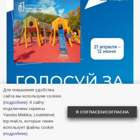
Для повышения удобства
сайта мы используем cookies
(
подробнее
). К сайту
подключены сервисы
Я СОГЛАСЕН/СОГЛАСНА
Yandex.Metrika, LiveInternet,
САМОЕ ЧИТАЕМОЕ
top.mail.ru, которые также
использует файлы cookie
(
подробнее
).
Батайчане привезли 20 наград с областных