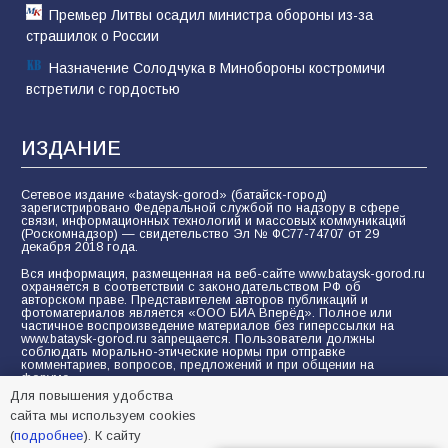
Премьер Литвы осадил министра обороны из-за
страшилок о России
Назначение Солодчука в Минобороны костромичи
встретили с гордостью
ИЗДАНИЕ
Сетевое издание «bataysk-gorod» (батайск-город)
зарегистрировано Федеральной службой по надзору в сфере
связи, информационных технологий и массовых коммуникаций
(Роскомнадзор) — свидетельство Эл № ФС77-74707 от 29
декабря 2018 года.
Вся информация, размещенная на веб-сайте www.bataysk-gorod.ru
охраняется в соответствии с законодательством РФ об
авторском праве. Представителем авторов публикаций и
фотоматериалов является «ООО БИА Вперёд». Полное или
частичное воспроизведение материалов без гиперссылки на
www.bataysk-gorod.ru запрещается. Пользователи должны
соблюдать морально-этические нормы при отправке
комментариев, вопросов, предложений и при общении на
форуме.
Для повышения удобства
Политика конфиденциальности и защиты информации
сайта мы используем cookies
Согласие на обработку персональных данных с помощью
(
подробнее
). К сайту
сервисов Yandex.Metrika, LiveInternet, top.mail.ru