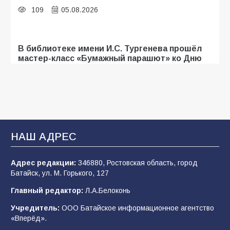
109
05.08.2026
В библиотеке имени И.С. Тургенева прошёл
мастер-класс «Бумажный парашют» ко Дню
ВДВ
107
03.08.2026
«Мобилизация или набор?» Что на самом
деле происходит в армии России в августе
НАШ АДРЕС
2026 года
102
03.08.2026
Адрес редакции:
346880, Ростовская область, город
Батайск, ул. М. Горького, 127
Главный редактор:
Л.А.Белоконь
В Батайске продолжаются дорожные работы
Учредитель:
ООО Батайское информационное агентство
99
04.08.2026
«Вперёд».