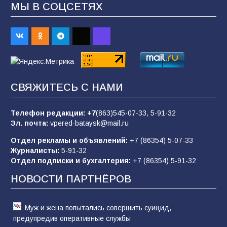
МЫ В СОЦСЕТЯХ
Будет ли мобилизация в России в 2026 году
после выборов: в Госдуме дали ответ
93
06.08.2026
«Пургу нести — не поля переходить»: почему
СВЯЖИТЕСЬ С НАМИ
заявления о мобилизации — это
пропагандистский вброс
Телефон редакции:
+7
(863)545-07-33,
5-91-32
85
01.08.2026
Эл. почта:
vpered-bataysk@mail.ru
Отдел рекламы и объявлений:
+7 (86354) 5-07-33
Журналисты:
5-91-32
«Слухами Москву не возьмёшь»: почему
Отдел подписки и бухгалтерия:
+7 (86354) 5-91-32
заявления Киева о мобилизации — это
отчаяние, а не разведка
НОВОСТИ ПАРТНЁРОВ
81
02.08.2026
Муж и жена попытались совершить суицид,
предупредив оперативные службы