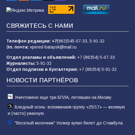
88
07.08.2026
СВЯЖИТЕСЬ С НАМИ
«Слухами Москву не возьмёшь»: почему
заявления Киева о мобилизации — это
отчаяние, а не разведка
Телефон редакции:
+7
(863)545-07-33,
5-91-32
Эл. почта:
vpered-bataysk@mail.ru
83
02.08.2026
Отдел рекламы и объявлений:
+7 (86354) 5-07-33
Журналисты:
5-91-32
Отдел подписки и бухгалтерия:
+7 (86354) 5-91-32
Командовал боем до последнего: герой
Евгений Остапенко
НОВОСТИ ПАРТНЁРОВ
60
05.08.2026
Уничтожено еще три БПЛА, летевших на Москву
Бледный огонь: вспоминаем группу «25/17» — великую
и (часто) ужасную
"Веселый молочник" Уолкер купил билет до Стамбула