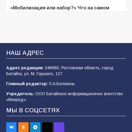
«Мобилизация или набор?» Что на самом
деле происходит в армии России в августе
2026 года
107
03.08.2026
В Батайске продолжаются дорожные работы
НАШ АДРЕС
104
04.08.2026
Адрес редакции:
346880, Ростовская область, город
Батайск, ул. М. Горького, 127
Будет ли мобилизация в России в 2026 году
Главный редактор:
Л.А.Белоконь
после выборов: в Госдуме дали ответ
Учредитель:
ООО Батайское информационное агентство
103
06.08.2026
«Вперёд».
МЫ В СОЦСЕТЯХ
В детском саду № 35 дети освоили
строительные профессии в ходе
спортивного праздника