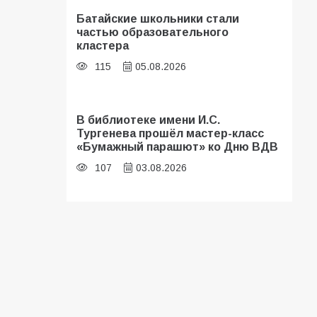
Батайские школьники стали
частью образовательного
кластера
115
05.08.2026
В библиотеке имени И.С.
Тургенева прошёл мастер-класс
«Бумажный парашют» ко Дню ВДВ
107
03.08.2026
«Мобилизация или набор?» Что на
самом деле происходит в армии
России в августе 2026 года
105
03.08.2026