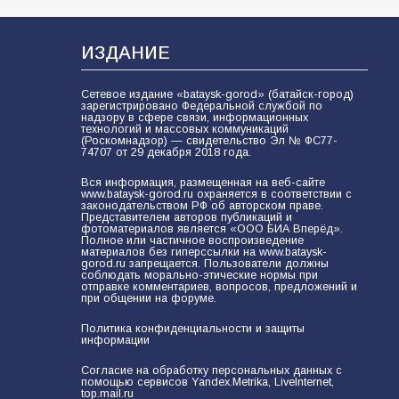
В Батайске продолжаются
дорожные работы
103
04.08.2026
ИЗДАНИЕ
Сетевое издание «bataysk-gorod» (батайск-город)
зарегистрировано Федеральной службой по
Будет ли мобилизация в России в
надзору в сфере связи, информационных
технологий и массовых коммуникаций
2026 году после выборов: в
(Роскомнадзор) — свидетельство Эл № ФС77-
Госдуме дали ответ
74707 от 29 декабря 2018 года.
102
06.08.2026
Вся информация, размещенная на веб-сайте
www.bataysk-gorod.ru охраняется в соответствии с
законодательством РФ об авторском праве.
Представителем авторов публикаций и
фотоматериалов является «ООО БИА Вперёд».
Полное или частичное воспроизведение
В детском саду № 35 дети
материалов без гиперссылки на www.bataysk-
освоили строительные профессии
gorod.ru запрещается. Пользователи должны
соблюдать морально-этические нормы при
в ходе спортивного праздника
отправке комментариев, вопросов, предложений и
при общении на форуме.
88
07.08.2026
Политика конфиденциальности и защиты
информации
«Слухами Москву не возьмёшь»:
Согласие на обработку персональных данных с
помощью сервисов Yandex.Metrika, LiveInternet,
почему заявления Киева о
top.mail.ru