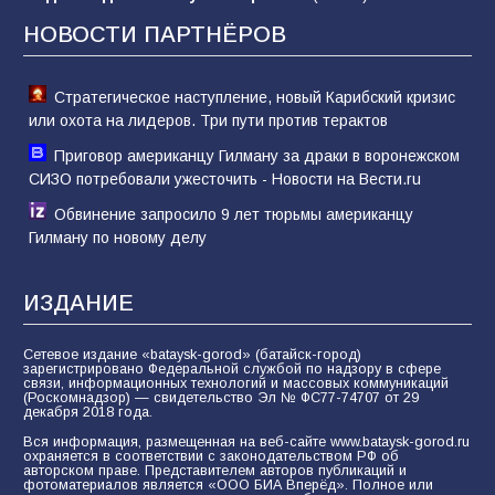
НОВОСТИ ПАРТНЁРОВ
81
02.08.2026
Стратегическое наступление, новый Карибский кризис
или охота на лидеров. Три пути против терактов
Приговор американцу Гилману за драки в воронежском
СИЗО потребовали ужесточить - Новости на Вести.ru
Обвинение запросило 9 лет тюрьмы американцу
Гилману по новому делу
ИЗДАНИЕ
Сетевое издание «bataysk-gorod» (батайск-город)
зарегистрировано Федеральной службой по надзору в сфере
связи, информационных технологий и массовых коммуникаций
(Роскомнадзор) — свидетельство Эл № ФС77-74707 от 29
декабря 2018 года.
Вся информация, размещенная на веб-сайте www.bataysk-gorod.ru
охраняется в соответствии с законодательством РФ об
авторском праве. Представителем авторов публикаций и
фотоматериалов является «ООО БИА Вперёд». Полное или