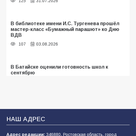
125
31.07.2026
В библиотеке имени И.С. Тургенева прошёл
мастер-класс «Бумажный парашют» ко Дню
ВДВ
107
03.08.2026
В Батайске оценили готовность школ к
сентябрю
106
31.07.2026
Батайские школьники стали частью
образовательного кластера
НАШ АДРЕС
106
05.08.2026
Адрес редакции:
346880, Ростовская область, город