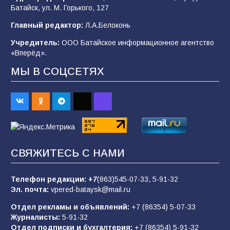
Батайск, ул. М. Горького, 127
«Мобилизация или набор?» Что на самом
деле происходит в армии России в августе
Главный редактор:
Л.А.Белоконь
2026 года
Учредитель:
ООО Батайское информационное агентство
101
03.08.2026
«Вперёд».
МЫ В СОЦСЕТЯХ
В Батайске продолжаются дорожные работы
98
04.08.2026
«Пургу нести — не поля переходить»: почему
заявления о мобилизации — это
СВЯЖИТЕСЬ С НАМИ
пропагандистский вброс
85
01.08.2026
Телефон редакции:
+7
(863)545-07-33,
5-91-32
Эл. почта:
vpered-bataysk@mail.ru
Отдел рекламы и объявлений:
+7 (86354) 5-07-33
«Слухами Москву не возьмёшь»: почему
Журналисты:
5-91-32
заявления Киева о мобилизации — это
Отдел подписки и бухгалтерия:
+7 (86354) 5-91-32
отчаяние, а не разведка