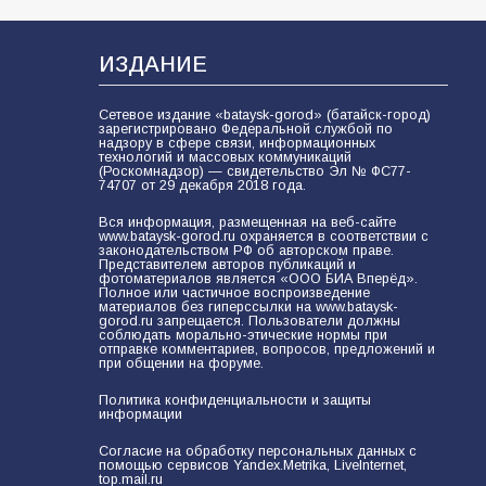
кластера
106
05.08.2026
ИЗДАНИЕ
Сетевое издание «bataysk-gorod» (батайск-город)
«Мобилизация или набор?» Что на
зарегистрировано Федеральной службой по
самом деле происходит в армии
надзору в сфере связи, информационных
технологий и массовых коммуникаций
России в августе 2026 года
(Роскомнадзор) — свидетельство Эл № ФС77-
74707 от 29 декабря 2018 года.
101
03.08.2026
Вся информация, размещенная на веб-сайте
www.bataysk-gorod.ru охраняется в соответствии с
законодательством РФ об авторском праве.
Представителем авторов публикаций и
В Батайске продолжаются
фотоматериалов является «ООО БИА Вперёд».
Полное или частичное воспроизведение
дорожные работы
материалов без гиперссылки на www.bataysk-
gorod.ru запрещается. Пользователи должны
98
04.08.2026
соблюдать морально-этические нормы при
отправке комментариев, вопросов, предложений и
при общении на форуме.
Политика конфиденциальности и защиты
«Пургу нести — не поля
информации
переходить»: почему заявления о
мобилизации — это
Согласие на обработку персональных данных с
помощью сервисов Yandex.Metrika, LiveInternet,
пропагандистский вброс
top.mail.ru
85
01.08.2026