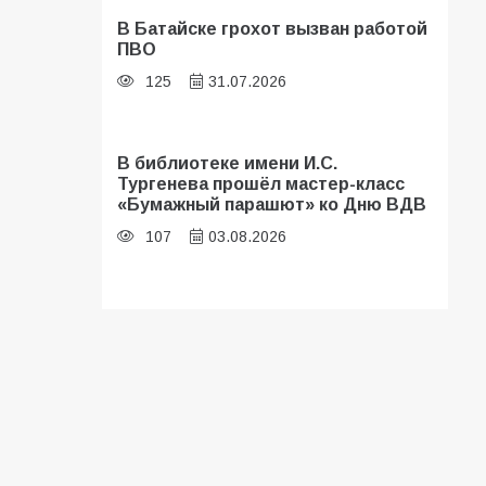
В Батайске грохот вызван работой
ПВО
125
31.07.2026
В библиотеке имени И.С.
Тургенева прошёл мастер-класс
«Бумажный парашют» ко Дню ВДВ
107
03.08.2026
В Батайске оценили готовность
школ к сентябрю
106
31.07.2026
Батайские школьники стали
частью образовательного