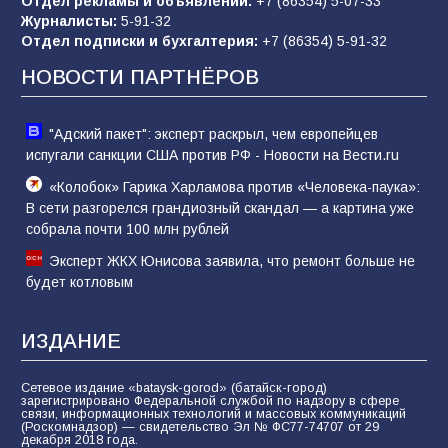
Отдел рекламы и объявлений:
+7 (86354) 5-07-33
Журналисты:
5-91-32
Отдел подписки и бухгалтерия:
+7 (86354) 5-91-32
Морской квест в детском саду: как
воспитанники спасали Нептуна
НОВОСТИ ПАРТНЁРОВ
74
01.08.2026
"Адский пакет": эксперт раскрыл, чем европейцев
испугали санкции США против РФ - Новости на Вести.ru
«Колобок» Гарика Харламова против «Человека-паука»:
В сети разгорелся грандиозный скандал — а картина уже
собрала почти 100 млн рублей
Эксперт ЖКХ Юнисова заявила, что ремонт больше не
будет котловым
ИЗДАНИЕ
Сетевое издание «bataysk-gorod» (батайск-город)
зарегистрировано Федеральной службой по надзору в сфере
связи, информационных технологий и массовых коммуникаций
(Роскомнадзор) — свидетельство Эл № ФС77-74707 от 29
декабря 2018 года.