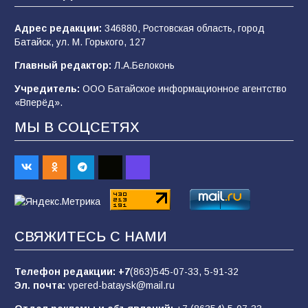
100
04.08.2026
Адрес редакции:
346880, Ростовская область, город
Батайск, ул. М. Горького, 127
Будет ли мобилизация в России в 2026 году
Главный редактор:
Л.А.Белоконь
после выборов: в Госдуме дали ответ
Учредитель:
ООО Батайское информационное агентство
94
06.08.2026
«Вперёд».
МЫ В СОЦСЕТЯХ
«Пургу нести — не поля переходить»: почему
заявления о мобилизации — это
пропагандистский вброс
85
01.08.2026
СВЯЖИТЕСЬ С НАМИ
«Слухами Москву не возьмёшь»: почему
заявления Киева о мобилизации — это
отчаяние, а не разведка
Телефон редакции:
+7
(863)545-07-33,
5-91-32
Эл. почта:
vpered-bataysk@mail.ru
81
02.08.2026