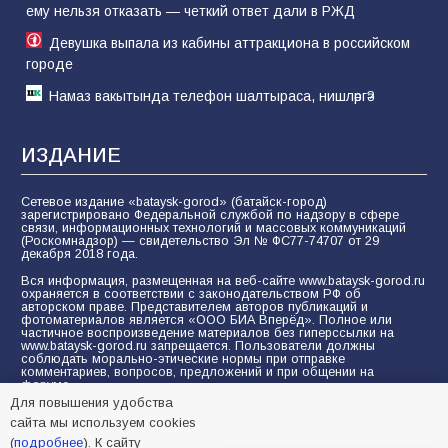
ему нельзя отказать — четкий ответ дали в РЖД
Девушка выпала из кабины аттракциона в российском
городе
Намаз вакытында телефон шалтыраса, нишләргә?
ИЗДАНИЕ
Сетевое издание «bataysk-gorod» (батайск-город)
зарегистрировано Федеральной службой по надзору в сфере
связи, информационных технологий и массовых коммуникаций
(Роскомнадзор) — свидетельство Эл № ФС77-74707 от 29
декабря 2018 года.
Вся информация, размещенная на веб-сайте www.bataysk-gorod.ru
охраняется в соответствии с законодательством РФ об
авторском праве. Представителем авторов публикаций и
фотоматериалов является «ООО БИА Вперёд». Полное или
частичное воспроизведение материалов без гиперссылки на
www.bataysk-gorod.ru запрещается. Пользователи должны
соблюдать морально-этические нормы при отправке
комментариев, вопросов, предложений и при общении на
форуме.
Для повышения удобства
Политика конфиденциальности и защиты информации
сайта мы используем cookies
Согласие на обработку персональных данных с помощью
(
подробнее
). К сайту