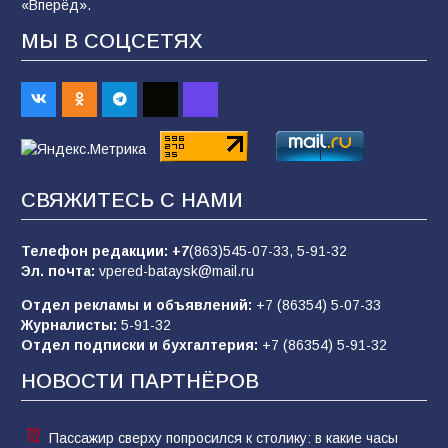
«Вперёд».
МЫ В СОЦСЕТЯХ
В Батайске продолжаются дорожные работы
98
04.08.2026
«Пургу нести — не поля переходить»: почему
заявления о мобилизации — это
СВЯЖИТЕСЬ С НАМИ
пропагандистский вброс
85
01.08.2026
Телефон редакции:
+7
(863)545-07-33,
5-91-32
Эл. почта:
vpered-bataysk@mail.ru
Отдел рекламы и объявлений:
+7 (86354) 5-07-33
«Слухами Москву не возьмёшь»: почему
Журналисты:
5-91-32
заявления Киева о мобилизации — это
Отдел подписки и бухгалтерия:
+7 (86354) 5-91-32
отчаяние, а не разведка
НОВОСТИ ПАРТНЁРОВ
81
02.08.2026
Пассажир сверху попросился к столику: в какие часы