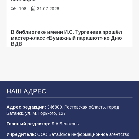
108
31.07.2026
В библиотеке имени И.С. Тургенева прошёл
мастер-класс «Бумажный парашют» ко Дню
ВДВ
107
03.08.2026
Батайские школьники стали частью
образовательного кластера
НАШ АДРЕС
106
05.08.2026
Адрес редакции:
346880, Ростовская область, город
Батайск, ул. М. Горького, 127
«Мобилизация или набор?» Что на самом
деле происходит в армии России в августе
Главный редактор:
Л.А.Белоконь
2026 года
Учредитель:
ООО Батайское информационное агентство
101
03.08.2026