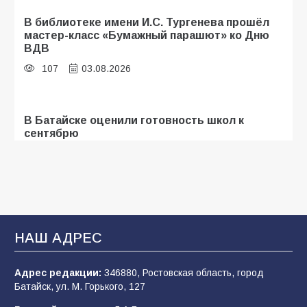
В библиотеке имени И.С. Тургенева прошёл
мастер-класс «Бумажный парашют» ко Дню
ВДВ
107
03.08.2026
В Батайске оценили готовность школ к
сентябрю
106
31.07.2026
Батайские школьники стали частью
образовательного кластера
НАШ АДРЕС
106
05.08.2026
Адрес редакции:
346880, Ростовская область, город
Батайск, ул. М. Горького, 127
«Мобилизация или набор?» Что на самом
деле происходит в армии России в августе