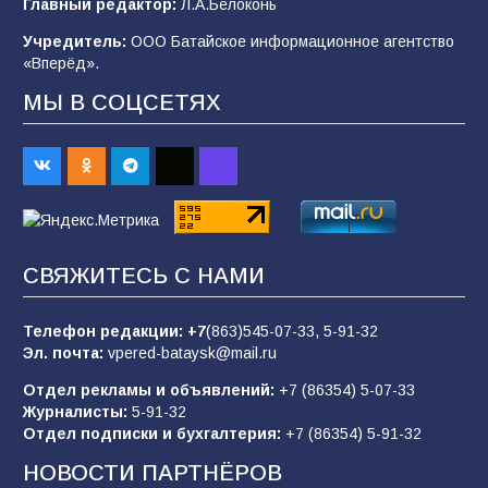
Главный редактор:
Л.А.Белоконь
2026 года
Учредитель:
ООО Батайское информационное агентство
101
03.08.2026
«Вперёд».
МЫ В СОЦСЕТЯХ
В Батайске продолжаются дорожные работы
98
04.08.2026
«Пургу нести — не поля переходить»: почему
заявления о мобилизации — это
СВЯЖИТЕСЬ С НАМИ
пропагандистский вброс
85
01.08.2026
Телефон редакции:
+7
(863)545-07-33,
5-91-32
Эл. почта:
vpered-bataysk@mail.ru
Отдел рекламы и объявлений:
+7 (86354) 5-07-33
«Слухами Москву не возьмёшь»: почему
Журналисты:
5-91-32
заявления Киева о мобилизации — это
Отдел подписки и бухгалтерия:
+7 (86354) 5-91-32
отчаяние, а не разведка
НОВОСТИ ПАРТНЁРОВ
81
02.08.2026