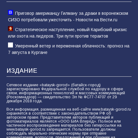
Приговор американцу Гилману за драки в воронежском
СИЗО потребовали ужесточить - Новости на Вести.ru
Стратегическое наступление, новый Карибский кризис
или охота на лидеров. Три пути против терактов
Умеренный ветер и переменная облачность: прогноз на
7 августа в Кургане
ИЗДАНИЕ
Сетевое издание «bataysk-gorod» (батайск-город)
зарегистрировано Федеральной службой по надзору в сфере
связи, информационных технологий и массовых коммуникаций
(Роскомнадзор) — свидетельство Эл № ФС77-74707 от 29
декабря 2018 года.
Вся информация, размещенная на веб-сайте www.bataysk-gorod.ru
охраняется в соответствии с законодательством РФ об
авторском праве. Представителем авторов публикаций и
фотоматериалов является «ООО БИА Вперёд». Полное или
частичное воспроизведение материалов без гиперссылки на
www.bataysk-gorod.ru запрещается. Пользователи должны
соблюдать морально-этические нормы при отправке
комментариев, вопросов, предложений и при общении на