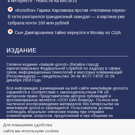
в интернете - Новости на Вести.ru
«Колобок» Гарика Харламова против «Человека-паука»:
В сети разгорелся грандиозный скандал — а картина уже
собрала почти 100 млн рублей
Сын Джигарханяна тайно вернулся в Москву из США
ИЗДАНИЕ
Сетевое издание «bataysk-gorod» (батайск-город)
зарегистрировано Федеральной службой по надзору в сфере
связи, информационных технологий и массовых коммуникаций
(Роскомнадзор) — свидетельство Эл № ФС77-74707 от 29
декабря 2018 года.
Вся информация, размещенная на веб-сайте www.bataysk-gorod.ru
охраняется в соответствии с законодательством РФ об
авторском праве. Представителем авторов публикаций и
фотоматериалов является «ООО БИА Вперёд». Полное или
частичное воспроизведение материалов без гиперссылки на
www.bataysk-gorod.ru запрещается. Пользователи должны
соблюдать морально-этические нормы при отправке
комментариев, вопросов, предложений и при общении на
форуме.
Для повышения удобства
Политика конфиденциальности и защиты информации
сайта мы используем cookies