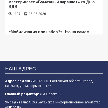
мастер-класс «Бумажный парашют» ко Дню
ВДВ
107
03.08.2026
«Мобилизация или набор?» Что на самом
деле происходит в армии России в августе
2026 года
103
03.08.2026
В Батайске продолжаются дорожные работы
НАШ АДРЕС
100
04.08.2026
Адрес редакции:
346880, Ростовская область, город
Батайск, ул. М. Горького, 127
Будет ли мобилизация в России в 2026 году
Главный редактор:
Л.А.Белоконь
после выборов: в Госдуме дали ответ
Учредитель:
ООО Батайское информационное агентство
94
06.08.2026
«Вперёд».