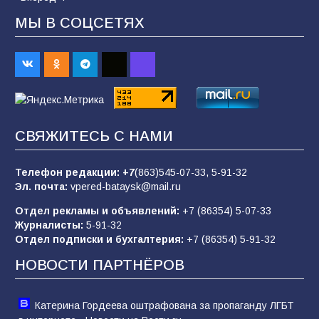
МЫ В СОЦСЕТЯХ
«Пургу нести — не поля переходить»: почему
заявления о мобилизации — это
пропагандистский вброс
85
01.08.2026
СВЯЖИТЕСЬ С НАМИ
«Слухами Москву не возьмёшь»: почему
заявления Киева о мобилизации — это
отчаяние, а не разведка
Телефон редакции:
+7
(863)545-07-33,
5-91-32
Эл. почта:
vpered-bataysk@mail.ru
81
02.08.2026
Отдел рекламы и объявлений:
+7 (86354) 5-07-33
Журналисты:
5-91-32
Отдел подписки и бухгалтерия:
+7 (86354) 5-91-32
Морской квест в детском саду: как
воспитанники спасали Нептуна
НОВОСТИ ПАРТНЁРОВ
74
01.08.2026
Катерина Гордеева оштрафована за пропаганду ЛГБТ