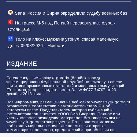
Sana: Россия и Сирия определили судьбу военных баз
На трассе М-5 под Пензой перевернулась фура -
Столица58
Тело на пляже: мужчина утонул, спасая маленькую
дочку 09/08/2026 – Новости
ИЗДАНИЕ
Сетевое издание «bataysk-gorod» (батайск-город)
зарегистрировано Федеральной службой по надзору в сфере
связи, информационных технологий и массовых коммуникаций
(Роскомнадзор) — свидетельство Эл № ФС77-74707 от 29
декабря 2018 года.
Вся информация, размещенная на веб-сайте www.bataysk-gorod.ru
охраняется в соответствии с законодательством РФ об
авторском праве. Представителем авторов публикаций и
фотоматериалов является «ООО БИА Вперёд». Полное или
частичное воспроизведение материалов без гиперссылки на
www.bataysk-gorod.ru запрещается. Пользователи должны
соблюдать морально-этические нормы при отправке
комментариев, вопросов, предложений и при общении на
форуме.