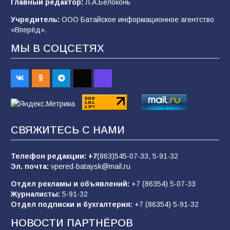
Главный редактор:
Л.А.Белоконь
строительные профессии в ходе
спортивного праздника
Учредитель:
ООО Батайское информационное агентство
«Вперёд».
92
07.08.2026
МЫ В СОЦСЕТЯХ
Батайским спортсменам вручили награды
70
08.08.2026
Командовал боем до последнего: герой
СВЯЖИТЕСЬ С НАМИ
Евгений Остапенко
63
05.08.2026
Телефон редакции:
+7
(863)545-07-33,
5-91-32
Эл. почта:
vpered-bataysk@mail.ru
Отдел рекламы и объявлений:
+7 (86354) 5-07-33
Батайчане вышли в финал Всероссийского
Журналисты:
5-91-32
конкурса «Большая перемена»
Отдел подписки и бухгалтерия:
+7 (86354) 5-91-32
62
04.08.2026
НОВОСТИ ПАРТНЁРОВ