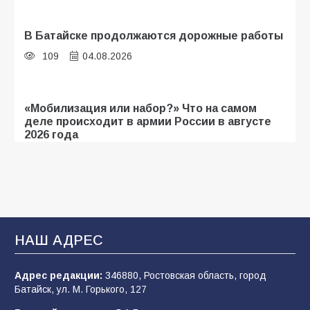
В Батайске продолжаются дорожные работы
109
04.08.2026
«Мобилизация или набор?» Что на самом
деле происходит в армии России в августе
2026 года
109
03.08.2026
В библиотеке имени И.С. Тургенева прошёл
мастер-класс «Бумажный парашют» ко Дню
ВДВ
НАШ АДРЕС
109
03.08.2026
Адрес редакции:
346880, Ростовская область, город
Батайск, ул. М. Горького, 127
В детском саду № 35 дети освоили