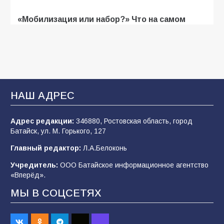
«Мобилизация или набор?» Что на самом
деле происходит в армии России в августе
2026 года
103
03.08.2026
В Батайске продолжаются дорожные работы
НАШ АДРЕС
100
04.08.2026
Адрес редакции:
346880, Ростовская область, город
Батайск, ул. М. Горького, 127
Будет ли мобилизация в России в 2026 году
Главный редактор:
Л.А.Белоконь
после выборов: в Госдуме дали ответ
Учредитель:
ООО Батайское информационное агентство
94
06.08.2026
«Вперёд».
МЫ В СОЦСЕТЯХ
«Пургу нести — не поля переходить»: почему
заявления о мобилизации — это
пропагандистский вброс