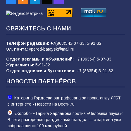
85
01.08.2026
СВЯЖИТЕСЬ С НАМИ
«Слухами Москву не возьмёшь»: почему
заявления Киева о мобилизации — это
отчаяние, а не разведка
Телефон редакции:
+7
(863)545-07-33,
5-91-32
Эл. почта:
vpered-bataysk@mail.ru
81
02.08.2026
Отдел рекламы и объявлений:
+7 (86354) 5-07-33
Журналисты:
5-91-32
Отдел подписки и бухгалтерия:
+7 (86354) 5-91-32
Морской квест в детском саду: как
воспитанники спасали Нептуна
НОВОСТИ ПАРТНЁРОВ
74
01.08.2026
Катерина Гордеева оштрафована за пропаганду ЛГБТ
в интернете - Новости на Вести.ru
«Колобок» Гарика Харламова против «Человека-паука»:
В сети разгорелся грандиозный скандал — а картина уже
собрала почти 100 млн рублей