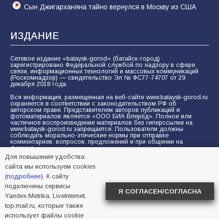
Сын Джигарханяна тайно вернулся в Москву из США
ИЗДАНИЕ
Сетевое издание «bataysk-gorod» (батайск-город)
зарегистрировано Федеральной службой по надзору в сфере
связи, информационных технологий и массовых коммуникаций
(Роскомнадзор) — свидетельство Эл № ФС77-74707 от 29
декабря 2018 года.
Вся информация, размещенная на веб-сайте www.bataysk-gorod.ru
охраняется в соответствии с законодательством РФ об
авторском праве. Представителем авторов публикаций и
фотоматериалов является «ООО БИА Вперёд». Полное или
частичное воспроизведение материалов без гиперссылки на
www.bataysk-gorod.ru запрещается. Пользователи должны
соблюдать морально-этические нормы при отправке
комментариев, вопросов, предложений и при общении на
форуме.
Для повышения удобства
Политика конфиденциальности и защиты информации
сайта мы используем cookies
Согласие на обработку персональных данных с помощью
(
подробнее
). К сайту
сервисов Yandex.Metrika, LiveInternet, top.mail.ru
подключены сервисы
Я СОГЛАСЕН/СОГЛАСНА
Yandex.Metrika, LiveInternet,
© 2005-2026 БИА «ВПЕРЕД»
16+
top.mail.ru, которые также
использует файлы cookie