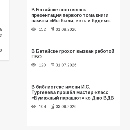
В Батайске состоялась
презентация первого тома книги
памяти «Мы были, есть и будем».
а
152
01.08.2026
е
0
В Батайске грохот вызван работой
ПВО
120
31.07.2026
В библиотеке имени И.С.
Тургенева прошёл мастер-класс
«Бумажный парашют» ко Дню ВДВ
104
03.08.2026
В Батайске оценили готовность