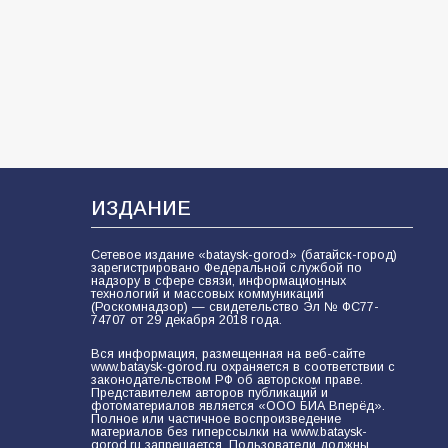
школ к сентябрю
96
31.07.2026
В Батайске продолжаются
дорожные работы
93
04.08.2026
ИЗДАНИЕ
«Мобилизация или набор?» Что на
Сетевое издание «bataysk-gorod» (батайск-город)
самом деле происходит в армии
зарегистрировано Федеральной службой по
России в августе 2026 года
надзору в сфере связи, информационных
технологий и массовых коммуникаций
(Роскомнадзор) — свидетельство Эл № ФС77-
92
03.08.2026
74707 от 29 декабря 2018 года.
Вся информация, размещенная на веб-сайте
www.bataysk-gorod.ru охраняется в соответствии с
законодательством РФ об авторском праве.
«Пургу нести — не поля
Представителем авторов публикаций и
переходить»: почему заявления о
фотоматериалов является «ООО БИА Вперёд».
Полное или частичное воспроизведение
мобилизации — это
материалов без гиперссылки на www.bataysk-
пропагандистский вброс
gorod.ru запрещается. Пользователи должны