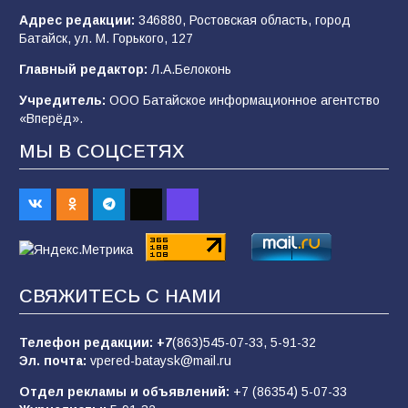
Адрес редакции:
346880, Ростовская область, город
Батайск, ул. М. Горького, 127
В детском саду № 35 дети освоили
Главный редактор:
Л.А.Белоконь
строительные профессии в ходе
спортивного праздника
Учредитель:
ООО Батайское информационное агентство
«Вперёд».
91
07.08.2026
МЫ В СОЦСЕТЯХ
Батайским спортсменам вручили награды
67
08.08.2026
Батайчане вышли в финал Всероссийского
СВЯЖИТЕСЬ С НАМИ
конкурса «Большая перемена»
62
04.08.2026
Телефон редакции:
+7
(863)545-07-33,
5-91-32
Эл. почта:
vpered-bataysk@mail.ru
Отдел рекламы и объявлений:
+7 (86354) 5-07-33
Командовал боем до последнего: герой