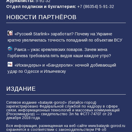
Журналисты:
5-91-32
Евгений Остапенко
Отдел подписки и бухгалтерия:
+7 (86354) 5-91-32
62
05.08.2026
НОВОСТИ ПАРТНЁРОВ
«Русский Starlink» заработал? Почему на Украине
кратно увеличилась точность попаданий по объектам ВСУ
Раиса – ужас кремлевских поваров. Зачем жена
Горбачева требовала пять видов каши каждое утро?
«Искандеры» и «Бандероли»: ночной добивающий
удар по Одессе и Ильичевску
ИЗДАНИЕ
Сетевое издание «bataysk-gorod» (батайск-город)
зарегистрировано Федеральной службой по надзору в сфере
связи, информационных технологий и массовых коммуникаций
(Роскомнадзор) — свидетельство Эл № ФС77-74707 от 29
декабря 2018 года.
Вся информация, размещенная на веб-сайте www.bataysk-gorod.ru
охраняется в соответствии с законодательством РФ об