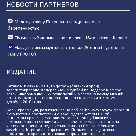
конкурса «Большая перемена»
НОВОСТИ ПАРТНЁРОВ
61
04.08.2026
Молодую жену Петросяна поздравляют с
беременностью
Пятилетний малыш выпал из окна 16-го этажа в Казани
Найден живым мужчина, который 25 дней блуждал по
тайге (ФОТО)
ИЗДАНИЕ
Сетевое издание «bataysk-gorod» (батайск-город)
зарегистрировано Федеральной службой по надзору в сфере
связи, информационных технологий и массовых коммуникаций
(Роскомнадзор) — свидетельство Эл № ФС77-74707 от 29
декабря 2018 года.
Вся информация, размещенная на веб-сайте www.bataysk-gorod.ru
охраняется в соответствии с законодательством РФ об
авторском праве. Представителем авторов публикаций и
фотоматериалов является «ООО БИА Вперёд». Полное или
частичное воспроизведение материалов без гиперссылки на
www.bataysk-gorod.ru запрещается. Пользователи должны
соблюдать морально-этические нормы при отправке