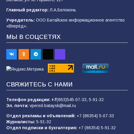
Будет ли мобилизация в России в 2026 году
Главный редактор:
Л.А.Белоконь
после выборов: в Госдуме дали ответ
Учредитель:
ООО Батайское информационное агентство
105
06.08.2026
«Вперёд».
МЫ В СОЦСЕТЯХ
В детском саду № 35 дети освоили
строительные профессии в ходе
спортивного праздника
89
07.08.2026
СВЯЖИТЕСЬ С НАМИ
«Слухами Москву не возьмёшь»: почему
заявления Киева о мобилизации — это
отчаяние, а не разведка
Телефон редакции:
+7
(863)545-07-33,
5-91-32
Эл. почта:
vpered-bataysk@mail.ru
83
02.08.2026
Отдел рекламы и объявлений:
+7 (86354) 5-07-33
Журналисты:
5-91-32
Отдел подписки и бухгалтерия:
+7 (86354) 5-91-32
Батайчане вышли в финал Всероссийского