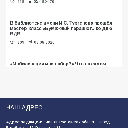
118
05.08.2026
В библиотеке имени И.С. Тургенева прошёл
мастер-класс «Бумажный парашют» ко Дню
ВДВ
109
03.08.2026
«Мобилизация или набор?» Что на самом
деле происходит в армии России в августе
2026 года
107
03.08.2026
В Батайске продолжаются дорожные работы
НАШ АДРЕС
106
04.08.2026
Адрес редакции:
346880, Ростовская область, город
Батайск, ул. М. Горького, 127