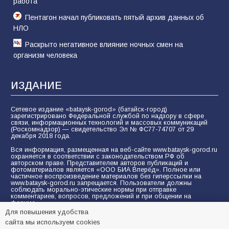
работа
Пентагон начал публиковать пятый архив данных об
НЛО
Раскрыто негативное влияние ночных смен на
организм человека
ИЗДАНИЕ
Сетевое издание «bataysk-gorod» (батайск-город)
зарегистрировано Федеральной службой по надзору в сфере
связи, информационных технологий и массовых коммуникаций
(Роскомнадзор) — свидетельство Эл № ФС77-74707 от 29
декабря 2018 года.
Вся информация, размещенная на веб-сайте www.bataysk-gorod.ru
охраняется в соответствии с законодательством РФ об
авторском праве. Представителем авторов публикаций и
фотоматериалов является «ООО БИА Вперёд». Полное или
частичное воспроизведение материалов без гиперссылки на
www.bataysk-gorod.ru запрещается. Пользователи должны
соблюдать морально-этические нормы при отправке
комментариев, вопросов, предложений и при общении на
форуме.
Для повышения удобства
Политика конфиденциальности и защиты информации
сайта мы используем cookies