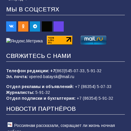
МЫ В СОЦСЕТЯХ
«Слухами Москву не возьмёшь»: почему
заявления Киева о мобилизации — это
отчаяние, а не разведка
81
02.08.2026
СВЯЖИТЕСЬ С НАМИ
Морской квест в детском саду: как
воспитанники спасали Нептуна
Телефон редакции:
+7
(863)545-07-33,
5-91-32
74
01.08.2026
Эл. почта:
vpered-bataysk@mail.ru
Отдел рекламы и объявлений:
+7 (86354) 5-07-33
Журналисты:
5-91-32
В детском саду № 35 дети освоили
Отдел подписки и бухгалтерия:
+7 (86354) 5-91-32
строительные профессии в ходе
спортивного праздника
НОВОСТИ ПАРТНЁРОВ
72
07.08.2026
Россиянам рассказали, сокращает ли жизнь ночная