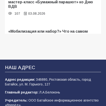
мастер-класс «Бумажный парашют» ко Дню
ВДВ
107
03.08.2026
«Мобилизация или набор?» Что на самом
деле происходит в армии России в августе
2026 года
103
03.08.2026
В Батайске продолжаются дорожные работы
НАШ АДРЕС
101
04.08.2026
Адрес редакции:
346880, Ростовская область, город
Батайск, ул. М. Горького, 127
Будет ли мобилизация в России в 2026 году
Главный редактор:
Л.А.Белоконь
после выборов: в Госдуме дали ответ
Учредитель:
ООО Батайское информационное агентство
98
06.08.2026
«Вперёд».