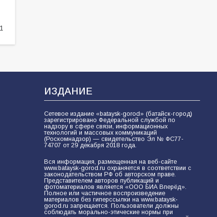
98
04.08.2026
1
«Пургу нести — не поля
переходить»: почему заявления о
мобилизации — это
пропагандистский вброс
85
01.08.2026
ИЗДАНИЕ
«Слухами Москву не возьмёшь»:
Сетевое издание «bataysk-gorod» (батайск-город)
почему заявления Киева о
зарегистрировано Федеральной службой по
мобилизации — это отчаяние, а не
надзору в сфере связи, информационных
технологий и массовых коммуникаций
разведка
(Роскомнадзор) — свидетельство Эл № ФС77-
81
02.08.2026
74707 от 29 декабря 2018 года.
Вся информация, размещенная на веб-сайте
www.bataysk-gorod.ru охраняется в соответствии с
законодательством РФ об авторском праве.
Представителем авторов публикаций и
фотоматериалов является «ООО БИА Вперёд».
Полное или частичное воспроизведение
материалов без гиперссылки на www.bataysk-
gorod.ru запрещается. Пользователи должны
соблюдать морально-этические нормы при