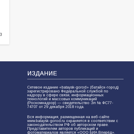
В библиотеке имени И.С.
Тургенева прошёл мастер-класс
«Бумажный парашют» ко Дню ВДВ
109
03.08.2026
3
В Батайске продолжаются
дорожные работы
108
04.08.2026
ИЗДАНИЕ
В детском саду № 35 дети
Сетевое издание «bataysk-gorod» (батайск-город)
освоили строительные профессии
зарегистрировано Федеральной службой по
в ходе спортивного праздника
надзору в сфере связи, информационных
технологий и массовых коммуникаций
(Роскомнадзор) — свидетельство Эл № ФС77-
90
07.08.2026
74707 от 29 декабря 2018 года.
Вся информация, размещенная на веб-сайте
www.bataysk-gorod.ru охраняется в соответствии с
законодательством РФ об авторском праве.
Батайским спортсменам вручили
Представителем авторов публикаций и
награды
фотоматериалов является «ООО БИА Вперёд».