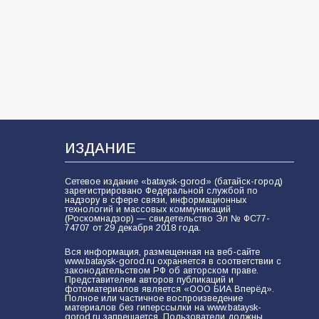
«Бумажный парашют» ко Дню ВДВ
107
03.08.2026
Батайские школьники стали
частью образовательного
кластера
106
05.08.2026
ИЗДАНИЕ
Сетевое издание «bataysk-gorod» (батайск-город)
«Мобилизация или набор?» Что на
зарегистрировано Федеральной службой по
самом деле происходит в армии
надзору в сфере связи, информационных
технологий и массовых коммуникаций
России в августе 2026 года
(Роскомнадзор) — свидетельство Эл № ФС77-
74707 от 29 декабря 2018 года.
101
03.08.2026
Вся информация, размещенная на веб-сайте
www.bataysk-gorod.ru охраняется в соответствии с
законодательством РФ об авторском праве.
Представителем авторов публикаций и
В Батайске продолжаются
фотоматериалов является «ООО БИА Вперёд».
Полное или частичное воспроизведение
дорожные работы
материалов без гиперссылки на www.bataysk-
gorod.ru запрещается. Пользователи должны