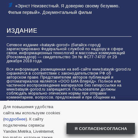
«Эрнст Неизвестный. Я доверяю своему безумию.
Фильм первый». Документальный фильм
ИЗДАНИЕ
Сетевое издание «bataysk-gorod» (батайск-город)
зарегистрировано Федеральной службой по надзору в сфере
связи, информационных технологий и массовых коммуникаций
(Роскомнадзор) — свидетельство Эл № ФС77-74707 от 29
декабря 2018 года.
Вся информация, размещенная на веб-сайте www.bataysk-gorod.ru
охраняется в соответствии с законодательством РФ об
авторском праве. Представителем авторов публикаций и
фотоматериалов является «ООО БИА Вперёд». Полное или
частичное воспроизведение материалов без гиперссылки на
www.bataysk-gorod.ru запрещается. Пользователи должны
соблюдать морально-этические нормы при отправке
комментариев, вопросов, предложений и при общении на
форуме.
Для повышения удобства
Политика конфиденциальности и защиты информации
сайта мы используем cookies
Согласие на обработку персональных данных с помощью
(
подробнее
). К сайту
сервисов Yandex.Metrika, LiveInternet, top.mail.ru
подключены сервисы
Я СОГЛАСЕН/СОГЛАСНА
Yandex.Metrika, LiveInternet,
© 2005-2026 БИА «ВПЕРЕД»
16+
top.mail.ru, которые также