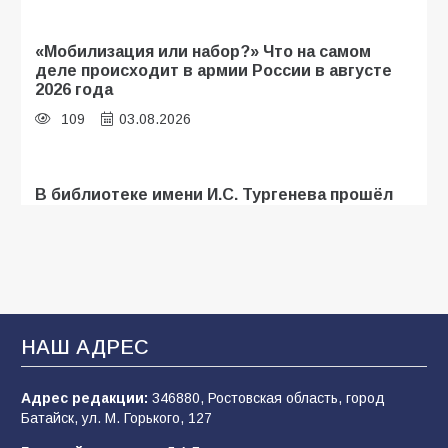
«Мобилизация или набор?» Что на самом
деле происходит в армии России в августе
2026 года
109
03.08.2026
В библиотеке имени И.С. Тургенева прошёл
мастер-класс «Бумажный парашют» ко Дню
ВДВ
109
03.08.2026
В Батайске продолжаются дорожные работы
НАШ АДРЕС
108
04.08.2026
Адрес редакции:
346880, Ростовская область, город
Батайск, ул. М. Горького, 127
В детском саду № 35 дети освоили