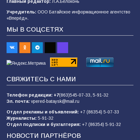
Главный редактор:
Л.А.Белоконь
строительные профессии в ходе
спортивного праздника
Учредитель:
ООО Батайское информационное агентство
«Вперёд».
91
07.08.2026
МЫ В СОЦСЕТЯХ
Батайским спортсменам вручили награды
70
08.08.2026
Батайчане вышли в финал Всероссийского
СВЯЖИТЕСЬ С НАМИ
конкурса «Большая перемена»
62
04.08.2026
Телефон редакции:
+7
(863)545-07-33,
5-91-32
Эл. почта:
vpered-bataysk@mail.ru
Отдел рекламы и объявлений:
+7 (86354) 5-07-33
Командовал боем до последнего: герой
Журналисты:
5-91-32
Евгений Остапенко
Отдел подписки и бухгалтерия:
+7 (86354) 5-91-32
62
05.08.2026
НОВОСТИ ПАРТНЁРОВ