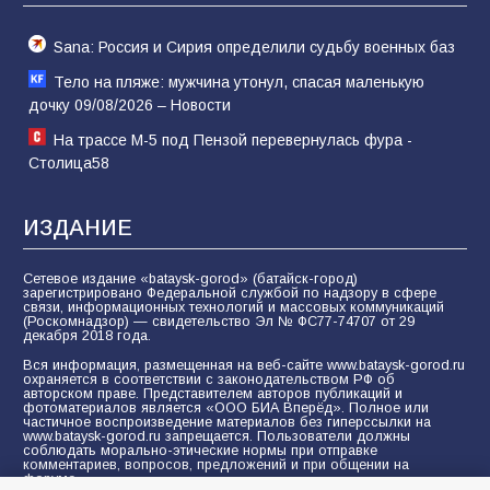
Sana: Россия и Сирия определили судьбу военных баз
Тело на пляже: мужчина утонул, спасая маленькую
дочку 09/08/2026 – Новости
На трассе М-5 под Пензой перевернулась фура -
Столица58
ИЗДАНИЕ
Сетевое издание «bataysk-gorod» (батайск-город)
зарегистрировано Федеральной службой по надзору в сфере
связи, информационных технологий и массовых коммуникаций
(Роскомнадзор) — свидетельство Эл № ФС77-74707 от 29
декабря 2018 года.
Вся информация, размещенная на веб-сайте www.bataysk-gorod.ru
охраняется в соответствии с законодательством РФ об
авторском праве. Представителем авторов публикаций и
фотоматериалов является «ООО БИА Вперёд». Полное или
частичное воспроизведение материалов без гиперссылки на
www.bataysk-gorod.ru запрещается. Пользователи должны
соблюдать морально-этические нормы при отправке
комментариев, вопросов, предложений и при общении на
форуме.