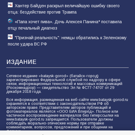
Хантер Байден раскрыл величайшую ошибку своего
отца: бездействие против Трампа
«Папа хочет пива». Дочь Алексея Панина* поставила
отцу печальный диагноз
"Признай реальность": немцы обратились к Зеленскому
после удара ВС РФ
ИЗДАНИЕ
Сетевое издание «bataysk-gorod» (батайск-город)
зарегистрировано Федеральной службой по надзору в сфере
связи, информационных технологий и массовых коммуникаций
(Роскомнадзор) — свидетельство Эл № ФС77-74707 от 29
декабря 2018 года.
Вся информация, размещенная на веб-сайте www.bataysk-gorod.ru
охраняется в соответствии с законодательством РФ об
авторском праве. Представителем авторов публикаций и
фотоматериалов является «ООО БИА Вперёд». Полное или
частичное воспроизведение материалов без гиперссылки на
www.bataysk-gorod.ru запрещается. Пользователи должны
соблюдать морально-этические нормы при отправке
комментариев, вопросов, предложений и при общении на
форуме.