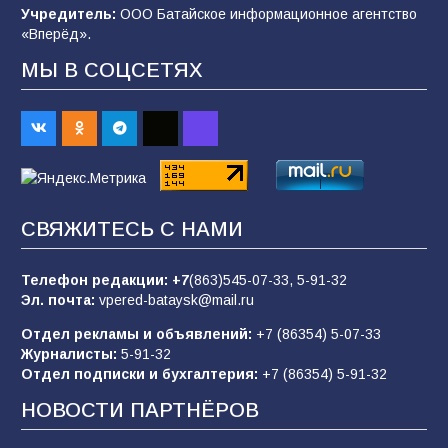
спортивного праздника
Учредитель:
ООО Батайское информационное агентство
«Вперёд».
89
07.08.2026
МЫ В СОЦСЕТЯХ
«Слухами Москву не возьмёшь»: почему
заявления Киева о мобилизации — это
отчаяние, а не разведка
83
02.08.2026
СВЯЖИТЕСЬ С НАМИ
Батайчане вышли в финал Всероссийского
конкурса «Большая перемена»
Телефон редакции:
+7
(863)545-07-33,
5-91-32
Эл. почта:
vpered-bataysk@mail.ru
62
04.08.2026
Отдел рекламы и объявлений:
+7 (86354) 5-07-33
Журналисты:
5-91-32
Отдел подписки и бухгалтерия:
+7 (86354) 5-91-32
Командовал боем до последнего: герой
Евгений Остапенко
НОВОСТИ ПАРТНЁРОВ
61
05.08.2026