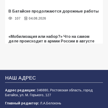
В Батайске продолжаются дорожные работы
107
04.08.2026
«Мобилизация или набор?» Что на самом
деле происходит в армии России в августе
2026 года
107
03.08.2026
Будет ли мобилизация в России в 2026 году
после выборов: в Госдуме дали ответ
НАШ АДРЕС
107
06.08.2026
Адрес редакции:
346880, Ростовская область, город
Батайск, ул. М. Горького, 127
В детском саду № 35 дети освоили
Главный редактор:
Л.А.Белоконь
строительные профессии в ходе