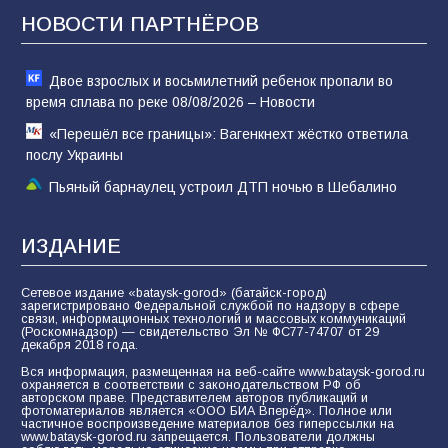
Евгений Остапенко
НОВОСТИ ПАРТНЁРОВ
60
05.08.2026
Двое взрослых и восьмилетний ребенок пропали во
время сплава по реке 08/08/2026 – Новости
«Перешёл все границы»: Вагенкнехт жёстко ответила
послу Украины
Пьяный барнаулец устроил ДТП ночью в Шебалино
ИЗДАНИЕ
Сетевое издание «bataysk-gorod» (батайск-город)
зарегистрировано Федеральной службой по надзору в сфере
связи, информационных технологий и массовых коммуникаций
(Роскомнадзор) — свидетельство Эл № ФС77-74707 от 29
декабря 2018 года.
Вся информация, размещенная на веб-сайте www.bataysk-gorod.ru
охраняется в соответствии с законодательством РФ об
авторском праве. Представителем авторов публикаций и
фотоматериалов является «ООО БИА Вперёд». Полное или
частичное воспроизведение материалов без гиперссылки на
www.bataysk-gorod.ru запрещается. Пользователи должны