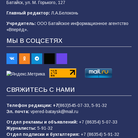
Батайск, ул. М. Горького, 127
Будет ли мобилизация в России в 2026 году
Главный редактор:
Л.А.Белоконь
после выборов: в Госдуме дали ответ
Учредитель:
ООО Батайское информационное агентство
103
06.08.2026
«Вперёд».
МЫ В СОЦСЕТЯХ
В детском саду № 35 дети освоили
строительные профессии в ходе
спортивного праздника
88
07.08.2026
СВЯЖИТЕСЬ С НАМИ
«Слухами Москву не возьмёшь»: почему
заявления Киева о мобилизации — это
отчаяние, а не разведка
Телефон редакции:
+7
(863)545-07-33,
5-91-32
Эл. почта:
vpered-bataysk@mail.ru
83
02.08.2026
Отдел рекламы и объявлений:
+7 (86354) 5-07-33
Журналисты:
5-91-32
Отдел подписки и бухгалтерия:
+7 (86354) 5-91-32
Командовал боем до последнего: герой